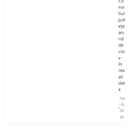
Co
nsi
liul
Jud
ețe
an,
rol
de
cisi
v
în
rev
ali
dar
e
ma
i 6,
20
26