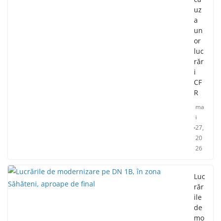
uz
a
un
or
luc
răr
i
CF
R
ma
i
27,
20
26
Luc
răr
ile
de
mo