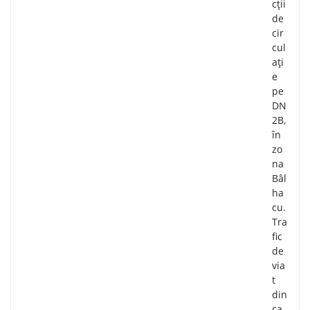
cții
de
cir
cul
ați
e
pe
DN
2B,
în
zo
na
Bâl
ha
cu.
Tra
fic
de
via
t
din
ca