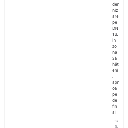
der
niz
are
pe
DN
1B,
în
zo
na
Să
hăt
eni
,
apr
oa
pe
de
fin
al
ma
i 8,