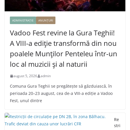
ADMINISTRAȚIE
ANUNȚURI
Vadoo Fest revine la Gura Teghii!
A VIII-a ediție transformă din nou
poalele Munților Penteleu într-un
loc al muzicii și al naturii
august 5, 2026
admin
Comuna Gura Teghii se pregătește să găzduiască, în
perioada 20–23 august, cea de-a VIII-a ediție a Vadoo
Fest, unul dintre
Re
stri