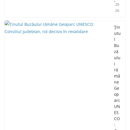
20
26
Țin
utu
l
Bu
ză
ulu
i
ră
mâ
ne
Ge
op
arc
UN
ES
CO
: