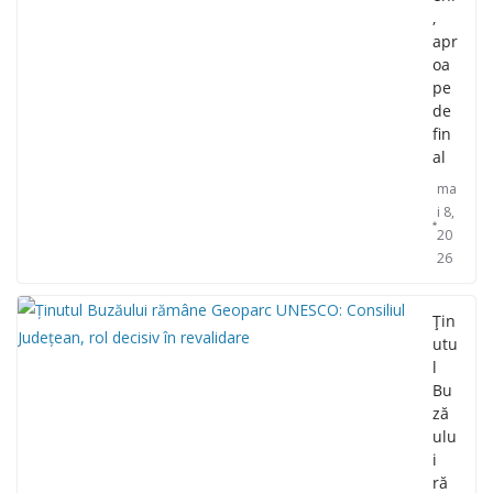
,
apr
oa
pe
de
fin
al
ma
i 8,
20
26
Țin
utu
l
Bu
ză
ulu
i
ră