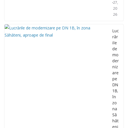
27,
20
26
Luc
răr
ile
de
mo
der
niz
are
pe
DN
1B,
în
zo
na
Să
hăt
eni