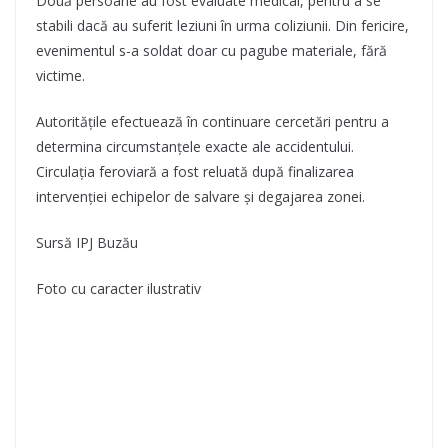
Două persoane au fost evaluate medical, pentru a se
stabili dacă au suferit leziuni în urma coliziunii. Din fericire,
evenimentul s-a soldat doar cu pagube materiale, fără
victime.
Autoritățile efectuează în continuare cercetări pentru a
determina circumstanțele exacte ale accidentului.
Circulația feroviară a fost reluată după finalizarea
intervenției echipelor de salvare și degajarea zonei.
Sursă IPJ Buzău
Foto cu caracter ilustrativ