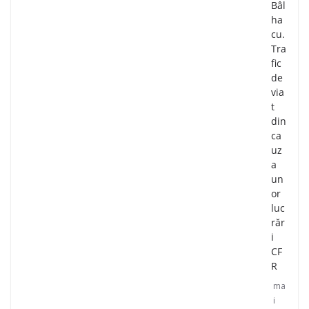
Bâl
ha
cu.
Tra
fic
de
via
t
din
ca
uz
a
un
or
luc
răr
i
CF
R
ma
i