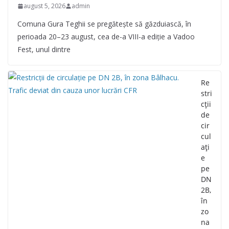
august 5, 2026
admin
Comuna Gura Teghii se pregătește să găzduiască, în
perioada 20–23 august, cea de-a VIII-a ediție a Vadoo
Fest, unul dintre
Re
stri
cții
de
cir
cul
ați
e
pe
DN
2B,
în
zo
na