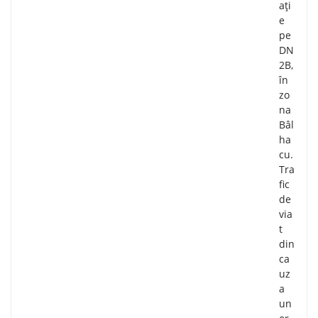
ați
e
pe
DN
2B,
în
zo
na
Bâl
ha
cu.
Tra
fic
de
via
t
din
ca
uz
a
un