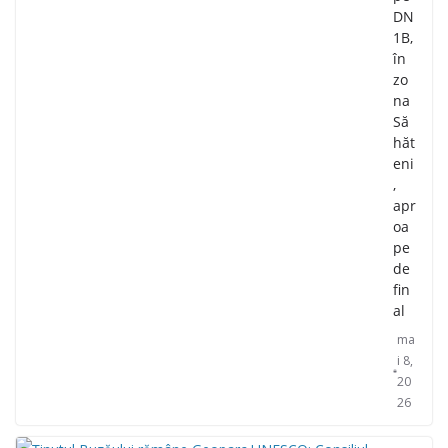
DN
1B,
în
zo
na
Să
hăt
eni
,
apr
oa
pe
de
fin
al
ma
i 8,
20
26