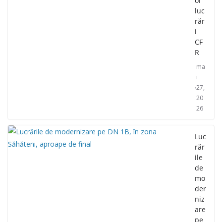
or
luc
răr
i
CF
R
ma
i
27,
20
26
Luc
răr
ile
de
mo
der
niz
are
pe