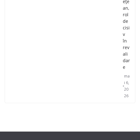
ețe
an,
rol
de
cisi
v
în
rev
ali
dar
e
ma
i 6,
20
26