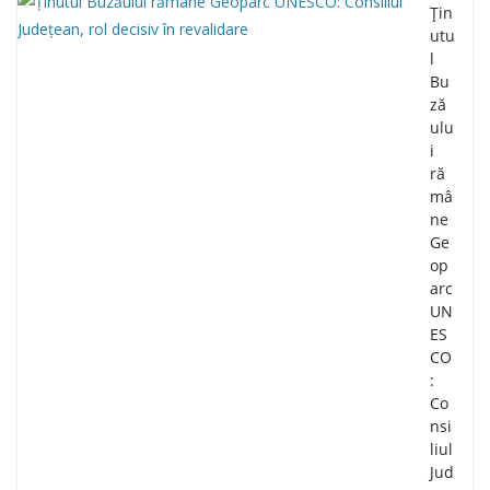
Țin
utu
l
Bu
ză
ulu
i
ră
mâ
ne
Ge
op
arc
UN
ES
CO
:
Co
nsi
liul
Jud