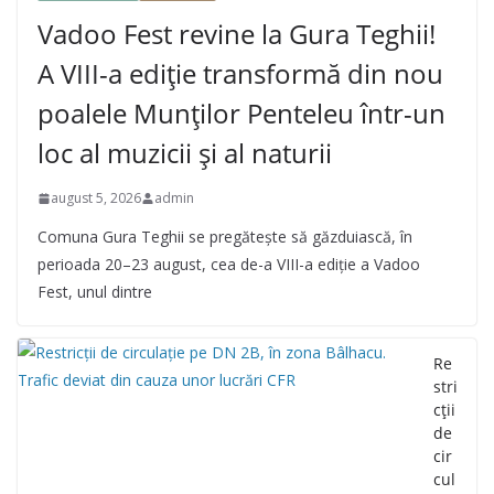
Vadoo Fest revine la Gura Teghii!
A VIII-a ediție transformă din nou
poalele Munților Penteleu într-un
loc al muzicii și al naturii
august 5, 2026
admin
Comuna Gura Teghii se pregătește să găzduiască, în
perioada 20–23 august, cea de-a VIII-a ediție a Vadoo
Fest, unul dintre
Re
stri
cții
de
cir
cul