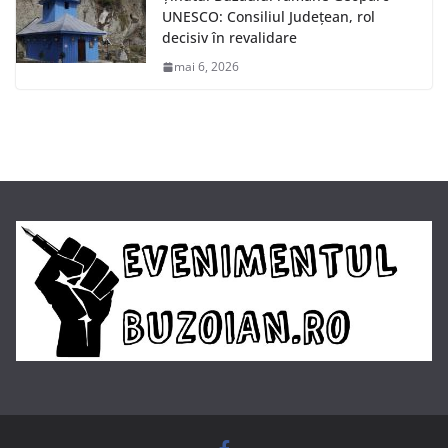
UNESCO: Consiliul Județean, rol
decisiv în revalidare
mai 6, 2026