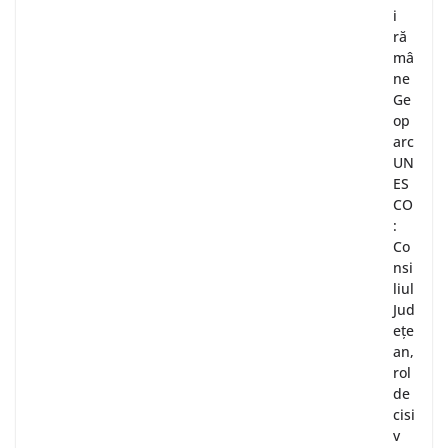
i
ră
mâ
ne
Ge
op
arc
UN
ES
CO
:
Co
nsi
liul
Jud
ețe
an,
rol
de
cisi
v