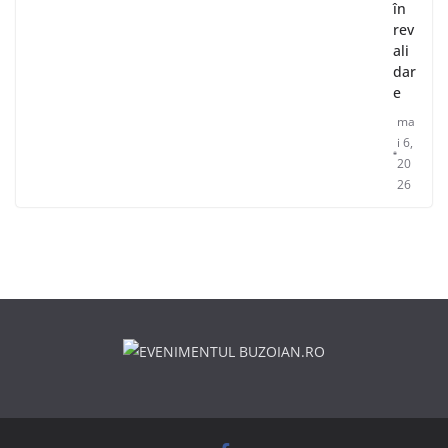
în
rev
ali
dar
e
ma
i 6,
20
26