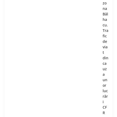
zo
na
Bâl
ha
cu.
Tra
fic
de
via
t
din
ca
uz
a
un
or
luc
răr
i
CF
R