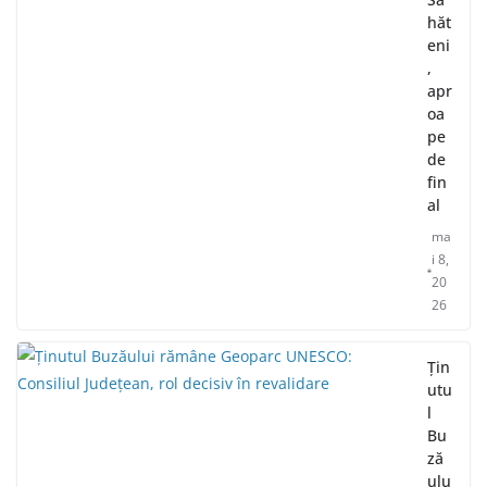
hăt
eni
,
apr
oa
pe
de
fin
al
ma
i 8,
20
26
Țin
utu
l
Bu
ză
ulu