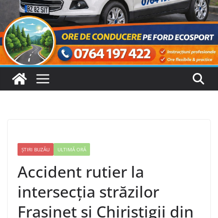
ȘTIRI BUZĂU
ULTIMĂ ORĂ
Accident rutier la
intersecția străzilor
Frasinet și Chiristigii din