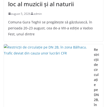
loc al muzicii și al naturii
august 5, 2026
admin
Comuna Gura Teghii se pregătește să găzduiască, în
perioada 20–23 august, cea de-a VIII-a ediție a Vadoo
Fest, unul dintre
Re
stri
cții
de
cir
cul
ați
e
pe
DN
2B,
în