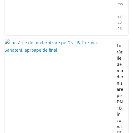
ma
i
27,
20
26
Luc
răr
ile
de
mo
der
niz
are
pe
DN
1B,
în
zo
na
Să