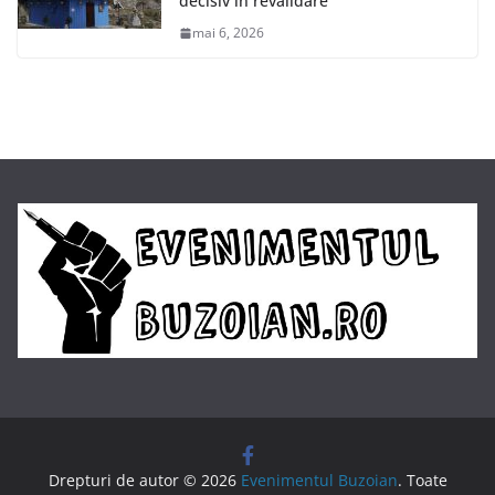
decisiv în revalidare
mai 6, 2026
Drepturi de autor © 2026
Evenimentul Buzoian
. Toate