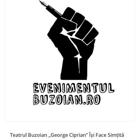
Teatrul Buzoian „George Ciprian” Își Face Simțită