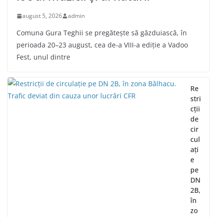
august 5, 2026
admin
Comuna Gura Teghii se pregătește să găzduiască, în
perioada 20–23 august, cea de-a VIII-a ediție a Vadoo
Fest, unul dintre
Re
stri
cții
de
cir
cul
ați
e
pe
DN
2B,
în
zo