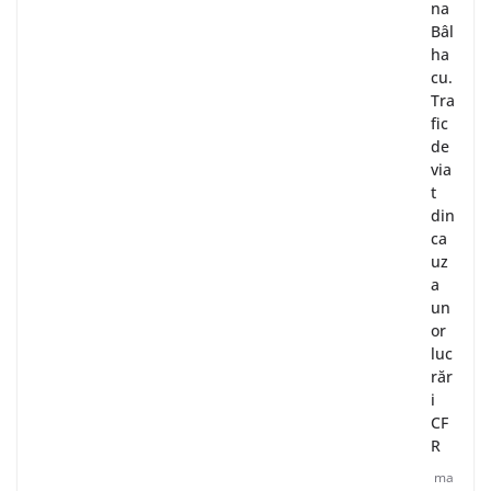
na
Bâl
ha
cu.
Tra
fic
de
via
t
din
ca
uz
a
un
or
luc
răr
i
CF
R
ma