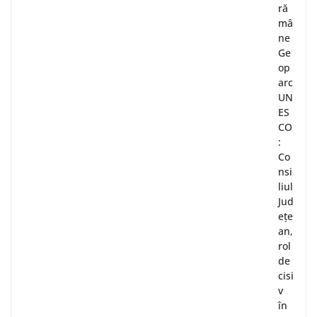
ră
mâ
ne
Ge
op
arc
UN
ES
CO
:
Co
nsi
liul
Jud
ețe
an,
rol
de
cisi
v
în