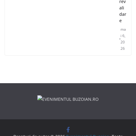
rev
ali
dar
e
ma
i 6,
20
26