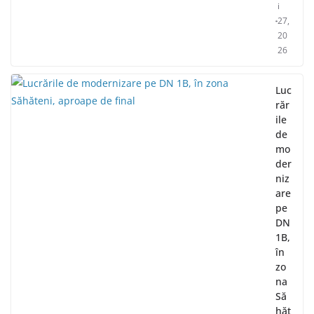
i
27,
20
26
Luc
răr
ile
de
mo
der
niz
are
pe
DN
1B,
în
zo
na
Să
hăt