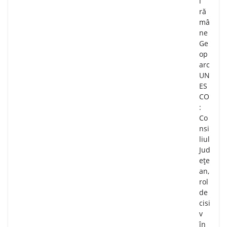
i
ră
mâ
ne
Ge
op
arc
UN
ES
CO
:
Co
nsi
liul
Jud
ețe
an,
rol
de
cisi
v
în