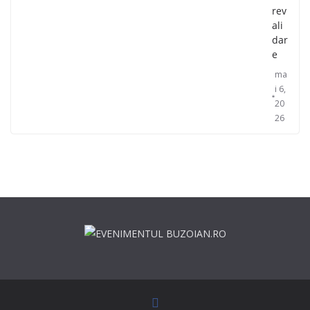
rev
ali
dar
e
ma
i 6,
20
26