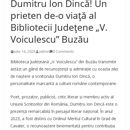
Dumitru Ion Dincă! Un
prieten de-o viață al
Bibliotecii Județene „V.
Voiculescu” Buzău
iulie 16, 2025
admin
0 Comments
Biblioteca Județeană „V. Voiculescu” din Buzău transmite
astăzi un gând de recunoștință și admirație cu ocazia zilei
de naștere a scriitorului Dumitru Ion Dincă, o
personalitate marcantă a culturii române contemporane.
Poet, prozator, publicist, critic literar și membru activ al
Uniunii Scriitorilor din România, Dumitru Ion Dincă este o
prezență remarcabilă în peisajul literar național. În anul
2023, a fost distins cu Ordinul Meritul Cultural în Grad de
Cavaler, o recunoaștere binemeritată pentru contribuția