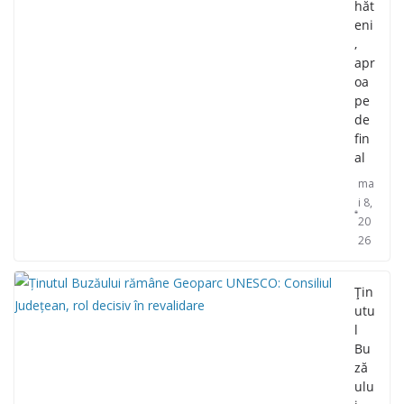
hăt
eni
,
apr
oa
pe
de
fin
al
ma
i 8,
20
26
Țin
utu
l
Bu
ză
ulu