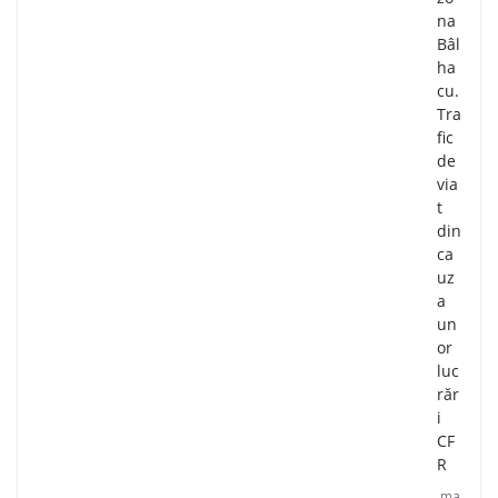
na
Bâl
ha
cu.
Tra
fic
de
via
t
din
ca
uz
a
un
or
luc
răr
i
CF
R
ma