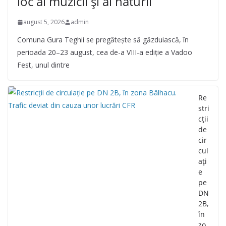
loc al muzicii și al naturii
august 5, 2026
admin
Comuna Gura Teghii se pregătește să găzduiască, în
perioada 20–23 august, cea de-a VIII-a ediție a Vadoo
Fest, unul dintre
Re
stri
cții
de
cir
cul
ați
e
pe
DN
2B,
în
zo