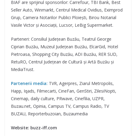
BIAF are sprijinul sponsorilor: Carrefour, TBI Bank, Best
Seller Auto, Winmarkt, Centrul Medical Ovidius, Eximprod
Grup, Camera Notarilor Publici Ploiești, Birou Notarial
Vasile Victor și Asociații, Lucsor, LeBig Supermarket.
Parteneri: Consiliul Județean Buzău, Teatrul George
Ciprian Buzău, Muzeul Județean Buzău, ElcarGid, Hotel
Pietroasa, Shopping City Buzău, ADI Buzău, RER SUD,
RetuRO, Centrul Județean de Cultură și Artă Buzău și
MediaTrust.
Partenerii media:
TVR, Agerpres, Ziarul Metropolis,
Happ, Iqads, Filmecarti, CineFan, GenStiri, ZilesiNopti,
Cinemap, daily culture, PRwave, Cinefilia, UZPR,
Buzau.net, Opinia, Campus TV, Campus Radio, TV
BUZAU, Reporterbuzoian, Buzaumedia
Website: buzz-iff.com