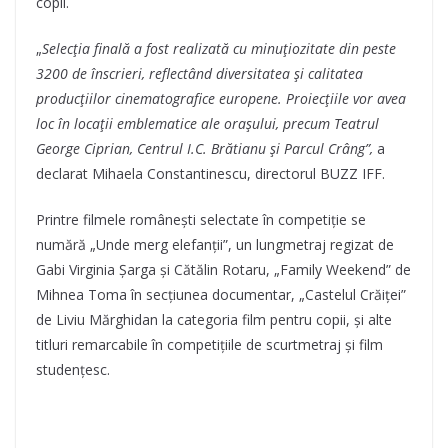
copii.
„
Selecția finală a fost realizată cu minuțiozitate din peste
3200 de înscrieri, reflectând diversitatea și calitatea
producțiilor cinematografice europene. Proiecțiile vor avea
loc în locații emblematice ale orașului, precum Teatrul
George Ciprian, Centrul I.C. Brătianu și Parcul Crâng”,
a
declarat Mihaela Constantinescu, directorul BUZZ IFF.
Printre filmele românești selectate în competiție se
numără „Unde merg elefanții”, un lungmetraj regizat de
Gabi Virginia Șarga și Cătălin Rotaru, „Family Weekend” de
Mihnea Toma în secțiunea documentar, „Castelul Crăiței”
de Liviu Mărghidan la categoria film pentru copii, și alte
titluri remarcabile în competițiile de scurtmetraj și film
studențesc.