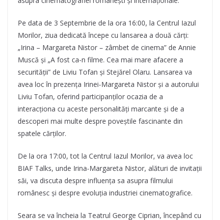
asupra cinematografiei românești și internaționale.
Pe data de 3 Septembrie de la ora 16:00, la Centrul Iazul
Morilor, ziua dedicată începe cu lansarea a două cărți:
„Irina – Margareta Nistor – zâmbet de cinema” de Annie
Muscă și „A fost ca-n filme. Cea mai mare afacere a
securității” de Liviu Tofan și Stejărel Olaru. Lansarea va
avea loc în prezența Irinei-Margareta Nistor și a autorului
Liviu Tofan, oferind participanților ocazia de a
interacționa cu aceste personalități marcante și de a
descoperi mai multe despre poveștile fascinante din
spatele cărților.
De la ora 17:00, tot la Centrul Iazul Morilor, va avea loc
BIAF Talks, unde Irina-Margareta Nistor, alături de invitații
săi, va discuta despre influența sa asupra filmului
românesc și despre evoluția industriei cinematografice.
Seara se va încheia la Teatrul George Ciprian, începând cu