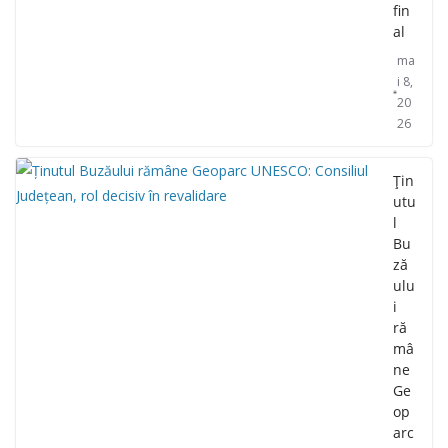
fin
al
ma
i 8,
20
26
Țin
utu
l
Bu
ză
ulu
i
ră
mâ
ne
Ge
op
arc