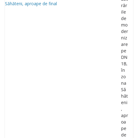
răr
ile
de
mo
der
niz
are
pe
DN
1B,
în
zo
na
Să
hăt
eni
,
apr
oa
pe
de