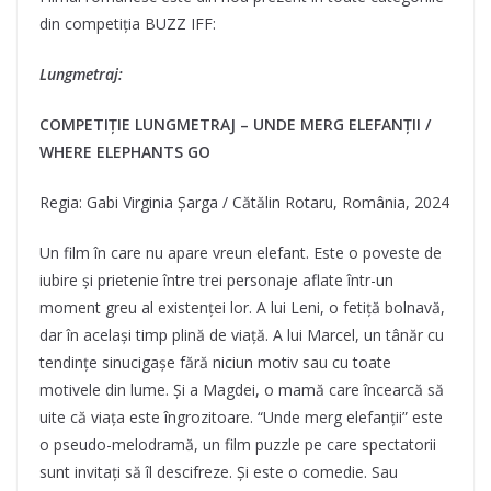
din competiția BUZZ IFF:
Lungmetraj:
COMPETIȚIE LUNGMETRAJ – UNDE MERG ELEFANȚII /
WHERE ELEPHANTS GO
Regia: Gabi Virginia Șarga / Cătălin Rotaru, România, 2024
Un film în care nu apare vreun elefant. Este o poveste de
iubire și prietenie între trei personaje aflate într-un
moment greu al existenței lor. A lui Leni, o fetiță bolnavă,
dar în același timp plină de viață. A lui Marcel, un tânăr cu
tendințe sinucigașe fără niciun motiv sau cu toate
motivele din lume. Și a Magdei, o mamă care încearcă să
uite că viața este îngrozitoare. “Unde merg elefanții” este
o pseudo-melodramă, un film puzzle pe care spectatorii
sunt invitați să îl descifreze. Și este o comedie. Sau