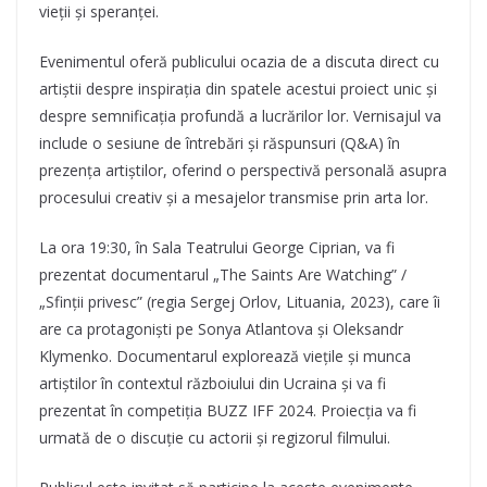
vieții și speranței.
Evenimentul oferă publicului ocazia de a discuta direct cu
artiștii despre inspirația din spatele acestui proiect unic și
despre semnificația profundă a lucrărilor lor. Vernisajul va
include o sesiune de întrebări și răspunsuri (Q&A) în
prezența artiștilor, oferind o perspectivă personală asupra
procesului creativ și a mesajelor transmise prin arta lor.
La ora 19:30, în Sala Teatrului George Ciprian, va fi
prezentat documentarul „The Saints Are Watching” /
„Sfinții privesc” (regia Sergej Orlov, Lituania, 2023), care îi
are ca protagoniști pe Sonya Atlantova și Oleksandr
Klymenko. Documentarul explorează viețile și munca
artiștilor în contextul războiului din Ucraina și va fi
prezentat în competiția BUZZ IFF 2024. Proiecția va fi
urmată de o discuție cu actorii și regizorul filmului.