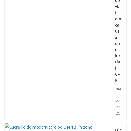
de
via
t
din
ca
uz
a
un
or
luc
răr
i
CF
R
ma
i
27,
20
26
Luc