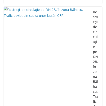
Re
stri
cții
de
cir
cul
ați
e
pe
DN
2B,
în
zo
na
Bâl
ha
cu.
Tra
fic