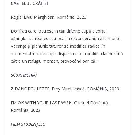
CASTELUL CRĂIȚEI
Regia: Liviu Mărghidan, România, 2023
Doi frați care locuiesc în țări diferite după divorțul
părinților se reunesc cu ocazia excursiei anuale la munte.
Vacanța şi planurile tuturor se modifică radical în
momentul în care copiii dispar într-o expediție clandestină
către un refugiu montan, provocând panică…
SCURTMETRAJ
ZIDANE ROULETTE, Emy Mirel Ivașcă, ROMÂNIA, 2023
I’M OK WITH YOUR LAST WISH, Catrinel Dănăiață,
România, 2023
FILM STUDENȚESC