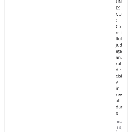
UN
ES
CO
:
Co
nsi
liul
Jud
ețe
an,
rol
de
cisi
v
în
rev
ali
dar
e
ma
i 6,