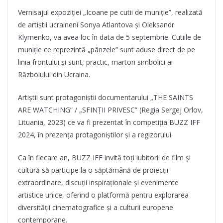
Vernisajul expoziției „Icoane pe cutii de muniție”, realizată
de artiștii ucraineni Sonya Atlantova și Oleksandr
Klymenko, va avea loc în data de 5 septembrie. Cutiile de
muniție ce reprezintă „pânzele” sunt aduse direct de pe
linia frontului și sunt, practic, martori simbolici ai
Războiului din Ucraina.
Artiștii sunt protagoniștii documentarului „THE SAINTS
ARE WATCHING” / „SFINȚII PRIVESC” (Regia Sergej Orlov,
Lituania, 2023) ce va fi prezentat în competiția BUZZ IFF
2024, în prezența protagoniștilor și a regizorului.
Ca în fiecare an, BUZZ IFF invită toți iubitorii de film și
cultură să participe la o săptămână de proiecții
extraordinare, discuții inspiraționale și evenimente
artistice unice, oferind o platformă pentru explorarea
diversității cinematografice și a culturii europene
contemporane.