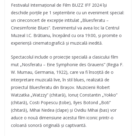
Festivalul Internațional de Film BUZZ IFF 2024 își
deschide porțile pe 1 septembrie cu un eveniment special:
un cineconcert de excepție intitulat „Bluesferatu –
Cinesimfonie Blues”. Evenimentul va avea loc la Centrul
Muzeal I.C. Brătianu, începând cu ora 19:00, și promite o
experiență cinematografică și muzicală inedită.
Spectacolul include o proiecție specială a clasicului film
mut „Nosferatu – Eine Symphonie des Grauens” (Regia F.
W. Murnau, Germania, 1922), care va fi însoțită de o
interpretare muzicală live, în stil blues, realizată de
proiectul Bluesferatu din Brașov. Muzicienii Robert
Watzatka „Watzzy” (chitară), Ionuț Constantin „Yokko”
(chitară), Costi Popescu (tobe), Ilyes Botond „Boti”
(chitară), Mihai Nedea (clape) și Ovidiu Mihai (bas) vor
aduce o nouă dimensiune acestui film iconic printr-o
coloană sonoră originală și captivantă.