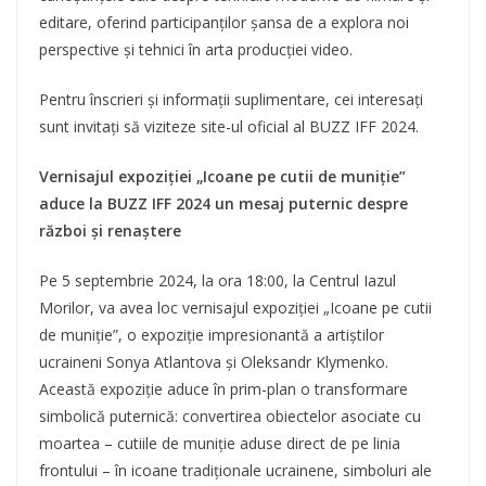
editare, oferind participanților șansa de a explora noi
perspective și tehnici în arta producției video.
Pentru înscrieri și informații suplimentare, cei interesați
sunt invitați să viziteze site-ul oficial al BUZZ IFF 2024.
Vernisajul expoziției „Icoane pe cutii de muniție”
aduce la BUZZ IFF 2024 un mesaj puternic despre
război și renaștere
Pe 5 septembrie 2024, la ora 18:00, la Centrul Iazul
Morilor, va avea loc vernisajul expoziției „Icoane pe cutii
de muniție”, o expoziție impresionantă a artiștilor
ucraineni Sonya Atlantova și Oleksandr Klymenko.
Această expoziție aduce în prim-plan o transformare
simbolică puternică: convertirea obiectelor asociate cu
moartea – cutiile de muniție aduse direct de pe linia
frontului – în icoane tradiționale ucrainene, simboluri ale