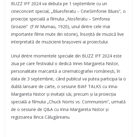
BUZZ IFF 2024 va debuta pe 1 septembrie cu un
cineconcert special, „Bluesferatu – CineSimfonie Blues”, o
proiecție specială a filmului „Nosferatu – Simfonia
Groazei” (F.W Murnau, 1920), unul dintre cele mai
importante filme mute din istorie), însoțită de muzică live
interpretată de muzicienii brașoveni ai proiectului.
Unul dintre momentele speciale din BUZZ IFF 2024 este
ziua pe care festivalul o dedică Irinei-Margareta Nistor,
personalitate marcantă a cinematografiei românești, în
data de 3 septembrie, când publicul va putea participa la o
dublă lansare de carte, o sesiune BIAF TALKS cu Irina-
Margareta Nistor și invitații săi, precum și la proiecția
specială a filmului „Chuck Norris vs. Communism”, urmată
de o sesiune de Q&A cu Irina-Margareta Nistor și
regizoarea Ilinca Călugăreanu.