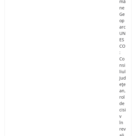
mâ
ne
Ge
op
arc
UN
ES
CO
:
Co
nsi
liul
Jud
ețe
an,
rol
de
cisi
v
în
rev
ali