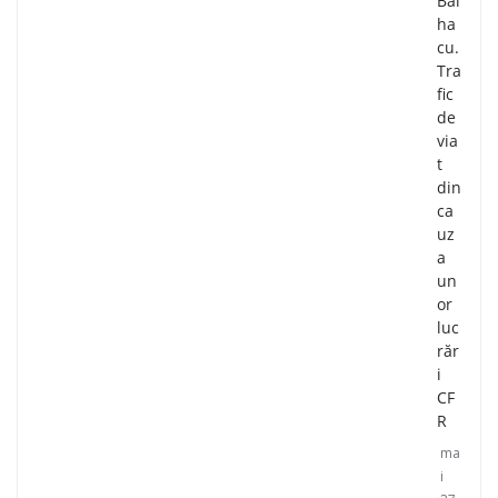
Bâl
ha
cu.
Tra
fic
de
via
t
din
ca
uz
a
un
or
luc
răr
i
CF
R
ma
i