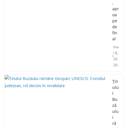
,
apr
oa
pe
de
fin
al
ma
i 8,
20
26
Țin
utu
l
Bu
ză
ulu
i
ră