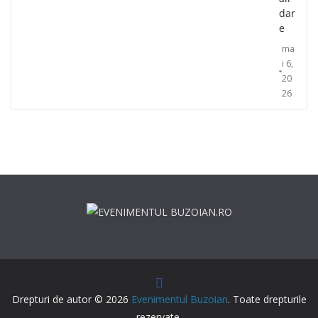
dar
e
ma
i 6,
20
26
Drepturi de autor © 2026
Evenimentul Buzoian
. Toate drepturile
rezervate.