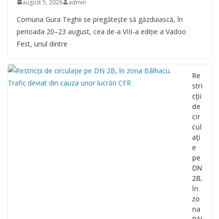
august 5, 2026
admin
Comuna Gura Teghii se pregătește să găzduiască, în
perioada 20–23 august, cea de-a VIII-a ediție a Vadoo
Fest, unul dintre
Re
stri
cții
de
cir
cul
ați
e
pe
DN
2B,
în
zo
na