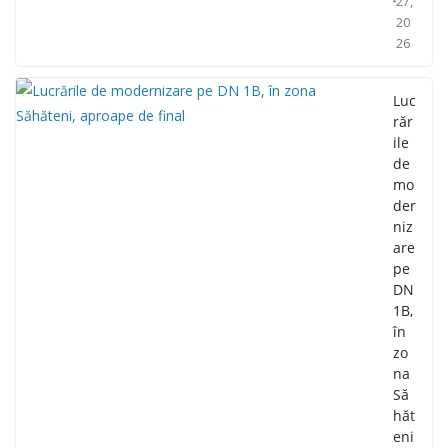
27,
20
26
Luc
răr
ile
de
mo
der
niz
are
pe
DN
1B,
în
zo
na
Să
hăt
eni