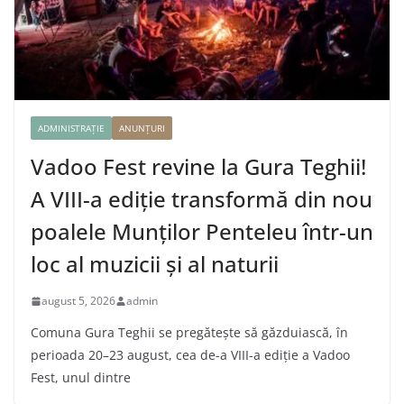
ADMINISTRAȚIE
ANUNȚURI
Vadoo Fest revine la Gura Teghii!
A VIII-a ediție transformă din nou
poalele Munților Penteleu într-un
loc al muzicii și al naturii
august 5, 2026
admin
Comuna Gura Teghii se pregătește să găzduiască, în
perioada 20–23 august, cea de-a VIII-a ediție a Vadoo
Fest, unul dintre