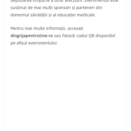
depistarea timpurie a unor afecțiuni. Evenimentul este
susținut de mai mulți sponsori și parteneri din
domeniul sănătății și al educației medicale.
Pentru mai multe informații, accesați
dingrijapentrutine.ro
sau folosiți codul QR disponibil
pe afișul evenimentului.