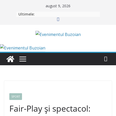
Skip
august 9, 2026
to
Ultimele:
content
SPORT
Fair-Play și spectacol: