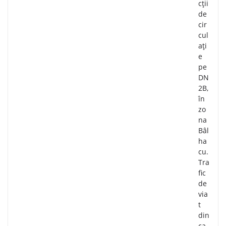
cții
de
cir
cul
ați
e
pe
DN
2B,
în
zo
na
Bâl
ha
cu.
Tra
fic
de
via
t
din
ca