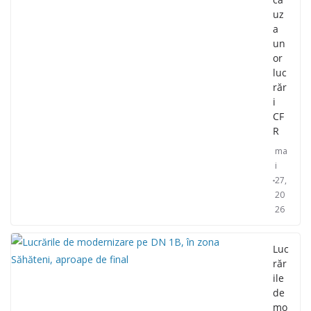
uz
a
un
or
luc
răr
i
CF
R
ma
i
27,
20
26
Luc
răr
ile
de
mo