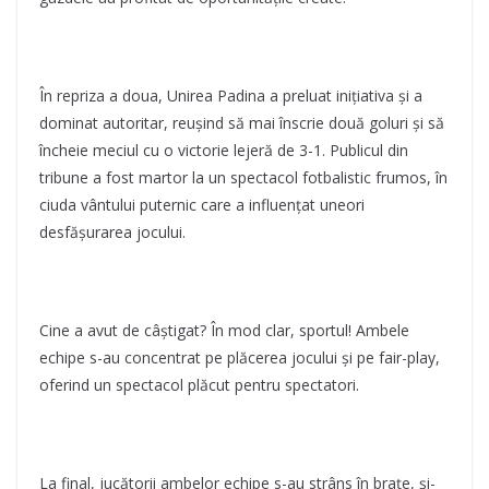
În repriza a doua, Unirea Padina a preluat inițiativa și a
dominat autoritar, reușind să mai înscrie două goluri și să
încheie meciul cu o victorie lejeră de 3-1. Publicul din
tribune a fost martor la un spectacol fotbalistic frumos, în
ciuda vântului puternic care a influențat uneori
desfășurarea jocului.
Cine a avut de câștigat? În mod clar, sportul! Ambele
echipe s-au concentrat pe plăcerea jocului și pe fair-play,
oferind un spectacol plăcut pentru spectatori.
La final, jucătorii ambelor echipe s-au strâns în brațe, și-