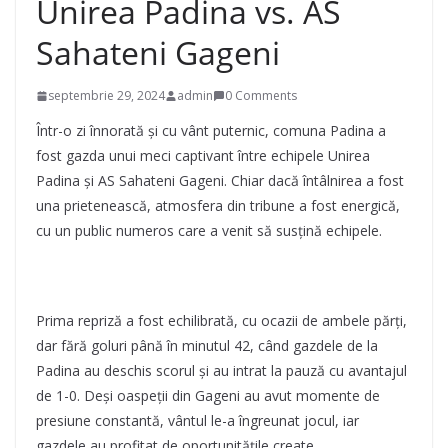
Unirea Padina vs. AS
Sahateni Gageni
septembrie 29, 2024
admin
0 Comments
Într-o zi înnorată și cu vânt puternic, comuna Padina a
fost gazda unui meci captivant între echipele Unirea
Padina și AS Sahateni Gageni. Chiar dacă întâlnirea a fost
una prietenească, atmosfera din tribune a fost energică,
cu un public numeros care a venit să susțină echipele.
Prima repriză a fost echilibrată, cu ocazii de ambele părți,
dar fără goluri până în minutul 42, când gazdele de la
Padina au deschis scorul și au intrat la pauză cu avantajul
de 1-0. Deși oaspeții din Gageni au avut momente de
presiune constantă, vântul le-a îngreunat jocul, iar
gazdele au profitat de oportunitățile create.