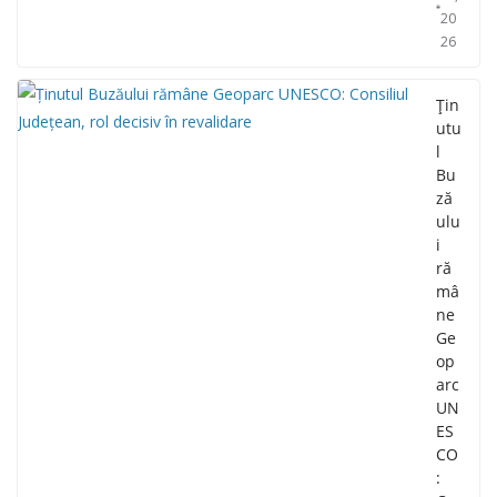
20
26
Țin
utu
l
Bu
ză
ulu
i
ră
mâ
ne
Ge
op
arc
UN
ES
CO
: