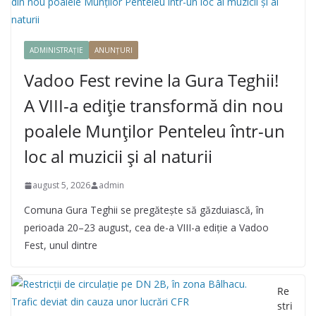
ADMINISTRAȚIE
ANUNȚURI
Vadoo Fest revine la Gura Teghii!
A VIII-a ediție transformă din nou
poalele Munților Penteleu într-un
loc al muzicii și al naturii
august 5, 2026
admin
Comuna Gura Teghii se pregătește să găzduiască, în
perioada 20–23 august, cea de-a VIII-a ediție a Vadoo
Fest, unul dintre
Re
stri