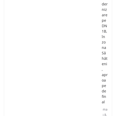
der
niz
are
pe
DN
1B,
în
zo
na
Să
hăt
eni
,
apr
oa
pe
de
fin
al
ma
i 8,