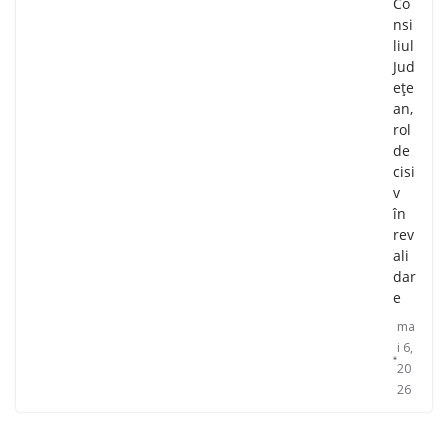
Co
nsi
liul
Jud
ețe
an,
rol
de
cisi
v
în
rev
ali
dar
e
ma
i 6,
20
26