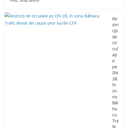
Fest, unul dintre
Re
stri
cții
de
cir
cul
ați
e
pe
DN
2B,
în
zo
na
Bâl
ha
cu.
Tra
fic