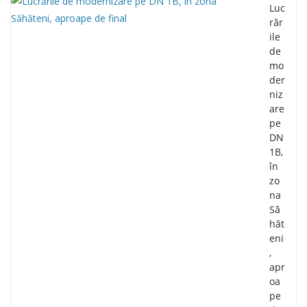
Luc
răr
ile
de
mo
der
niz
are
pe
DN
1B,
în
zo
na
Să
hăt
eni
,
apr
oa
pe