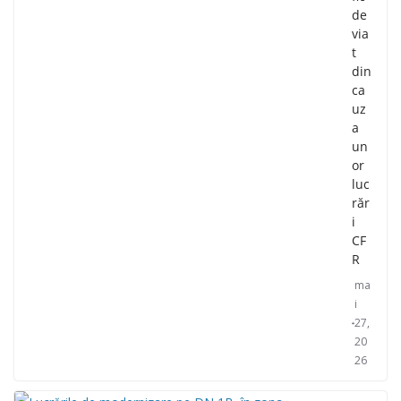
de
via
t
din
ca
uz
a
un
or
luc
răr
i
CF
R
ma
i
27,
20
26