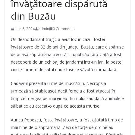
învățătoare dispărută
din Buzău
iulie 6, 2024
admin
0 Comments
Un deznodământ tragic a avut loc în cazul fostei
învățătoare de 82 de ani din județul Buzău, care dispăruse
de acasă săptămâna trecută. Trupul său fără viață a fost
descoperit de un echipaj de jandarmi într-un lan, la peste
cinci kilometri de satul unde fusese văzută ultima dată.
Cadavrul prezenta urme de mușcături. Necropsia
urmează să stabilească dacă femeia a fost atacată în
timp ce mergea pe marginea drumului sau dacă animalele
sălbatice au atacat-o după ce aceasta murise.
Aurica Popescu, fosta învățătoare, a fost căutată timp de
mai bine de o săptămână. Zeci de forțe de ordine au
participat la căutări, utilizând drone și elicoptere. Eforturile