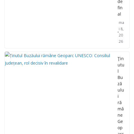
de
fin
al
ma
i 8,
20
26
Țin
utu
l
Bu
ză
ulu
i
ră
mâ
ne
Ge
op
arc