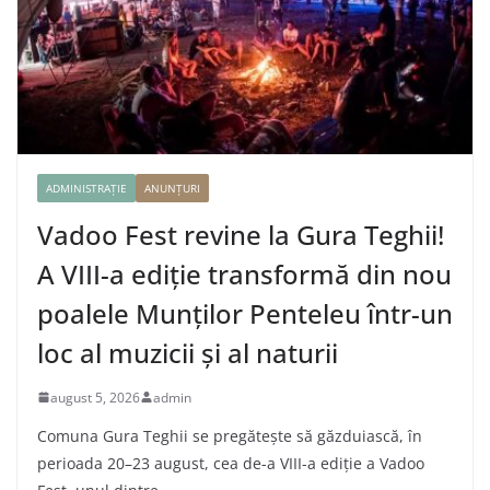
ADMINISTRAȚIE
ANUNȚURI
Vadoo Fest revine la Gura Teghii!
A VIII-a ediție transformă din nou
poalele Munților Penteleu într-un
loc al muzicii și al naturii
august 5, 2026
admin
Comuna Gura Teghii se pregătește să găzduiască, în
perioada 20–23 august, cea de-a VIII-a ediție a Vadoo