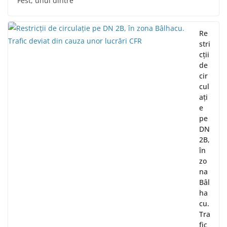
Fest, unul dintre
Re
stri
cții
de
cir
cul
ați
e
pe
DN
2B,
în
zo
na
Bâl
ha
cu.
Tra
fic