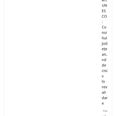
UN
ES
CO
:
Co
nsi
liul
Jud
ețe
an,
rol
de
cisi
v
în
rev
ali
dar
e
ma