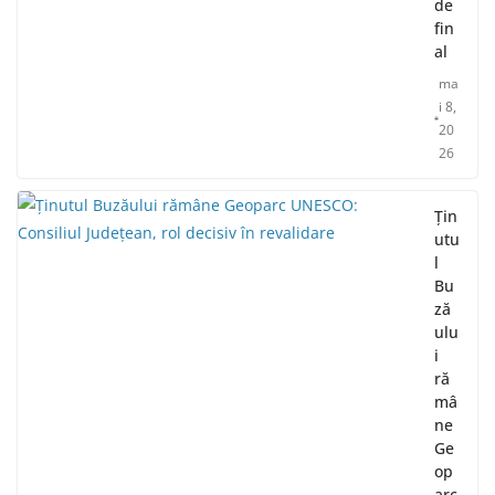
de
fin
al
ma
i 8,
20
26
Țin
utu
l
Bu
ză
ulu
i
ră
mâ
ne
Ge
op
arc