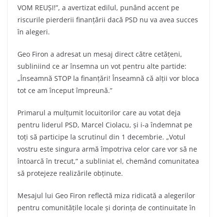
VOM REUȘI!”, a avertizat edilul, punând accent pe
riscurile pierderii finanțării dacă PSD nu va avea succes
în alegeri.
Geo Firon a adresat un mesaj direct către cetățeni,
subliniind ce ar însemna un vot pentru alte partide:
„Înseamnă STOP la finanțări! Înseamnă că alții vor bloca
tot ce am început împreună.”
Primarul a mulțumit locuitorilor care au votat deja
pentru liderul PSD, Marcel Ciolacu, și i-a îndemnat pe
toți să participe la scrutinul din 1 decembrie. „Votul
vostru este singura armă împotriva celor care vor să ne
întoarcă în trecut,” a subliniat el, chemând comunitatea
să protejeze realizările obținute.
Mesajul lui Geo Firon reflectă miza ridicată a alegerilor
pentru comunitățile locale și dorința de continuitate în