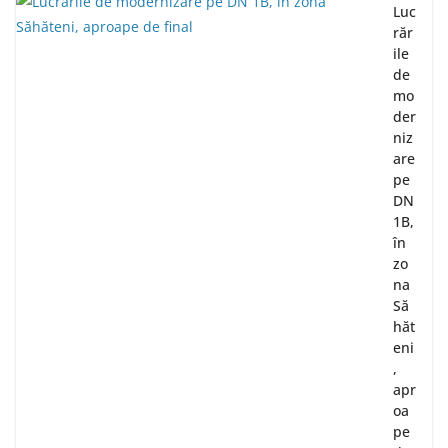
Luc
răr
ile
de
mo
der
niz
are
pe
DN
1B,
în
zo
na
Să
hăt
eni
,
apr
oa
pe