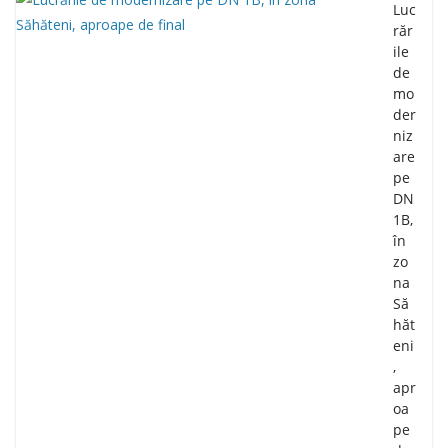
Luc
răr
ile
de
mo
der
niz
are
pe
DN
1B,
în
zo
na
Să
hăt
eni
,
apr
oa
pe