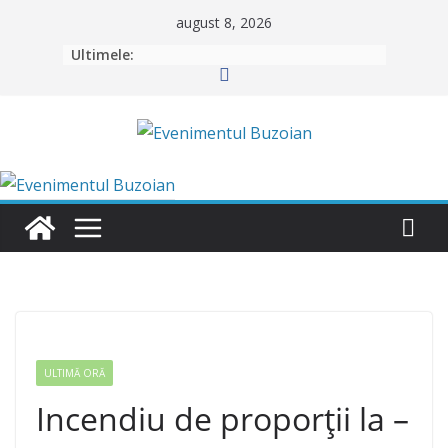
Skip
august 8, 2026
to
Ultimele:
content
ULTIMĂ ORĂ
Incendiu de proporții la –