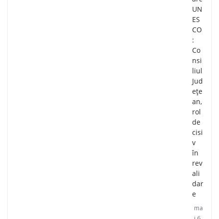
UN
ES
CO
:
Co
nsi
liul
Jud
ețe
an,
rol
de
cisi
v
în
rev
ali
dar
e
ma
i 6,