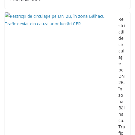
Re
stri
cții
de
cir
cul
ați
e
pe
DN
2B,
în
zo
na
Bâl
ha
cu.
Tra
fic