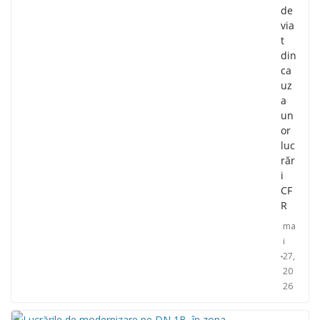
de
via
t
din
ca
uz
a
un
or
luc
răr
i
CF
R
ma
i
27,
20
26