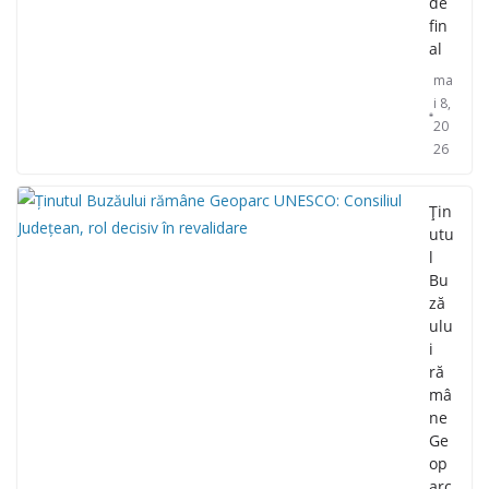
de
fin
al
ma
i 8,
20
26
Țin
utu
l
Bu
ză
ulu
i
ră
mâ
ne
Ge
op
arc