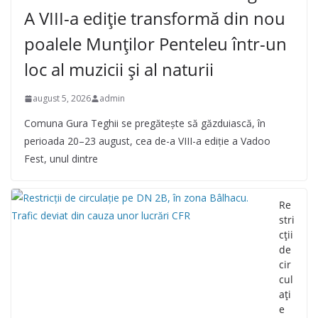
A VIII-a ediție transformă din nou
poalele Munților Penteleu într-un
loc al muzicii și al naturii
august 5, 2026
admin
Comuna Gura Teghii se pregătește să găzduiască, în
perioada 20–23 august, cea de-a VIII-a ediție a Vadoo
Fest, unul dintre
Re
stri
cții
de
cir
cul
ați
e