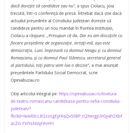
dacă dorește să candideze sau nu”,
a spus Ciolacu, joia
trecută, într-o conferință de presă. Întrebat dacă știe dacă
actualul președinte al Consiliului Județean dorește să
candideze pentru un nou mandat în fruntea instituției,
Ciolacu a răspuns:
„Presupun că da. Dar eu am discuțiile cu
fiecare președinte de organizație. Iertați-mă, așa este
democrația. Luni, împreună cu domnul Neagu și cu domnul
Romașcanu, și cu domnul Paul Stănescu, secretarul general
al partidului, toți patru vom lua o decizie”
, a mai anunțat
președintele Partidului Social Democrat, scrie
Opiniabuzau.ro
Citiți articolul integral pe:
https://opiniabuzau.ro/
lovitura
-
de-teatru-romascanu-candideaza-pentru-sefia-consiliului-
judetean/?
fbclid=IwAR0cL8QzzogEytKqQv508P_tQNeIgjUVGyahZKbf
acZG-FVIYsNVqFihH9Y