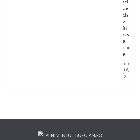
rol
de
cisi
v
în
rev
ali
dar
e
ma
i 6,
20
26