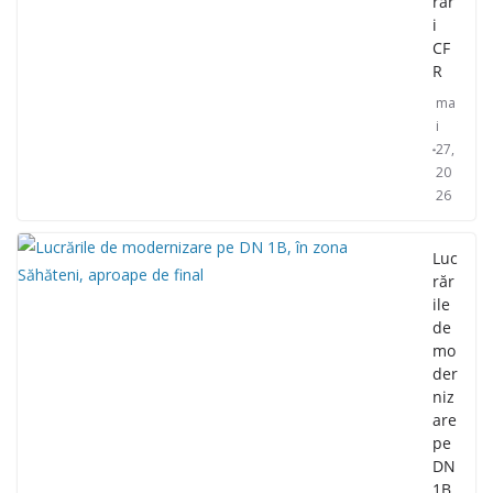
răr
i
CF
R
ma
i
27,
20
26
Luc
răr
ile
de
mo
der
niz
are
pe
DN
1B,