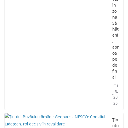
în
zo
na
Să
hăt
eni
,
apr
oa
pe
de
fin
al
ma
i 8,
20
26
Țin
utu