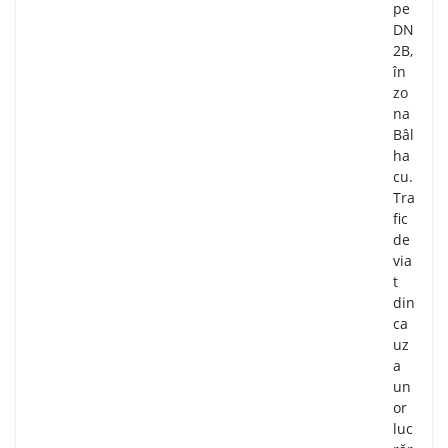
pe
DN
2B,
în
zo
na
Bâl
ha
cu.
Tra
fic
de
via
t
din
ca
uz
a
un
or
luc