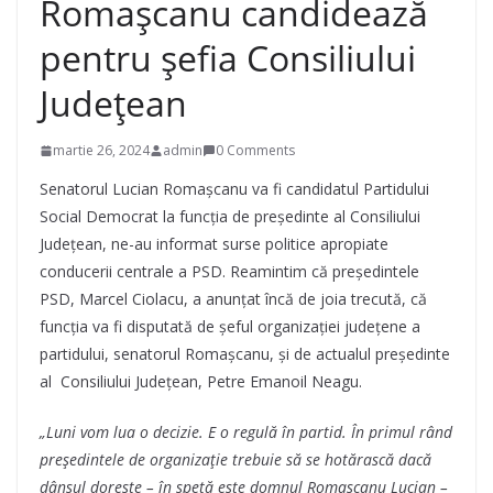
Romașcanu candidează
pentru șefia Consiliului
Județean
martie 26, 2024
admin
0 Comments
Senatorul Lucian Romașcanu va fi candidatul Partidului
Social Democrat la funcția de președinte al Consiliului
Județean, ne-au informat surse politice apropiate
conducerii centrale a PSD. Reamintim că președintele
PSD, Marcel Ciolacu, a anunțat încă de joia trecută, că
funcția va fi disputată de șeful organizației județene a
partidului, senatorul Romașcanu, și de actualul președinte
al Consiliului Județean, Petre Emanoil Neagu.
„Luni vom lua o decizie. E o regulă în partid. În primul rând
președintele de organizație trebuie să se hotărască dacă
dânsul dorește – în speță este domnul Romașcanu Lucian –