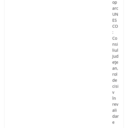
op
arc
UN
ES
CO
:
Co
nsi
liul
Jud
ețe
an,
rol
de
cisi
v
în
rev
ali
dar
e