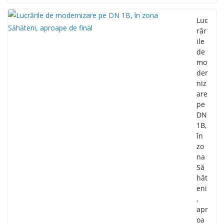
Luc
răr
ile
de
mo
der
niz
are
pe
DN
1B,
în
zo
na
Să
hăt
eni
,
apr
oa