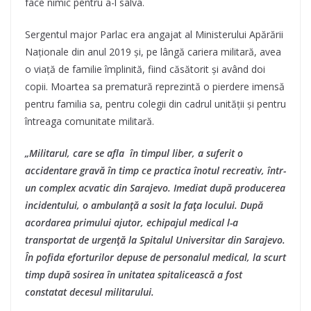
face nimic pentru a-l salva.
Sergentul major Parlac era angajat al Ministerului Apărării
Naționale din anul 2019 și, pe lângă cariera militară, avea
o viață de familie împlinită, fiind căsătorit și având doi
copii. Moartea sa prematură reprezintă o pierdere imensă
pentru familia sa, pentru colegii din cadrul unității și pentru
întreaga comunitate militară.
„Militarul, care se afla în timpul liber, a suferit o
accidentare gravă în timp ce practica înotul recreativ, într-
un complex acvatic din Sarajevo. Imediat după producerea
incidentului, o ambulanță a sosit la fața locului. După
acordarea primului ajutor, echipajul medical l-a
transportat de urgență la Spitalul Universitar din Sarajevo.
În pofida eforturilor depuse de personalul medical, la scurt
timp după sosirea în unitatea spitalicească a fost
constatat decesul militarului.