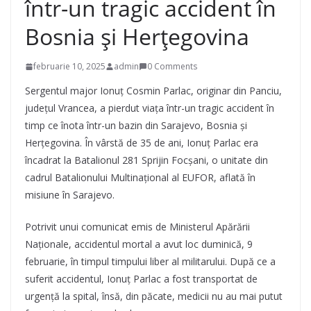
într-un tragic accident în
Bosnia și Herțegovina
februarie 10, 2025
admin
0 Comments
Sergentul major Ionuț Cosmin Parlac, originar din Panciu,
județul Vrancea, a pierdut viața într-un tragic accident în
timp ce înota într-un bazin din Sarajevo, Bosnia și
Herțegovina. În vârstă de 35 de ani, Ionuț Parlac era
încadrat la Batalionul 281 Sprijin Focșani, o unitate din
cadrul Batalionului Multinațional al EUFOR, aflată în
misiune în Sarajevo.
Potrivit unui comunicat emis de Ministerul Apărării
Naționale, accidentul mortal a avut loc duminică, 9
februarie, în timpul timpului liber al militarului. După ce a
suferit accidentul, Ionuț Parlac a fost transportat de
urgență la spital, însă, din păcate, medicii nu au mai putut