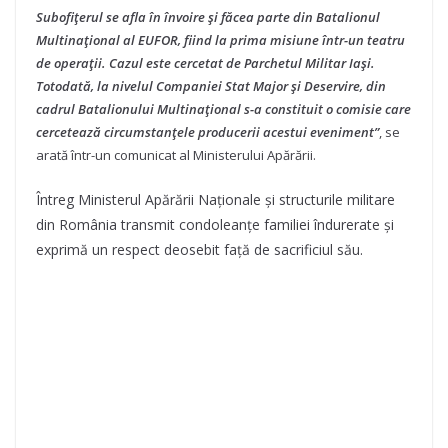
Subofițerul se afla în învoire și făcea parte din Batalionul
Multinațional al EUFOR, fiind la prima misiune într-un teatru
de operații.
Cazul este cercetat de Parchetul Militar Iași.
Totodată, la nivelul Companiei Stat Major și Deservire, din
cadrul Batalionului Multinațional s-a constituit o comisie care
cercetează circumstanțele producerii acestui eveniment”
, se
arată într-un comunicat al Ministerului Apărării.
Întreg Ministerul Apărării Naționale și structurile militare
din România transmit condoleanțe familiei îndurerate și
exprimă un respect deosebit față de sacrificiul său.