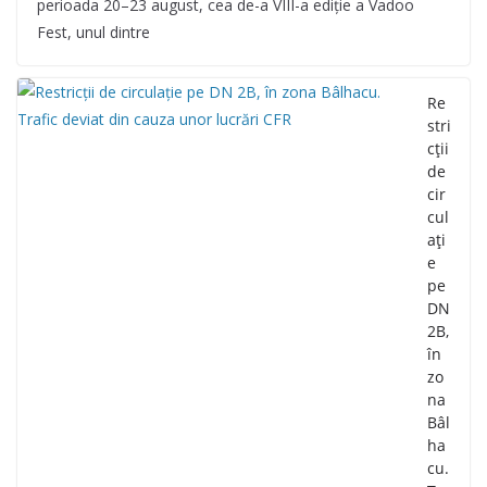
perioada 20–23 august, cea de-a VIII-a ediție a Vadoo
Fest, unul dintre
Re
stri
cții
de
cir
cul
ați
e
pe
DN
2B,
în
zo
na
Bâl
ha
cu.