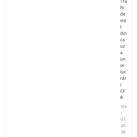
Tra
fic
de
via
t
din
ca
uz
a
un
or
luc
răr
i
CF
R
ma
i
27,
20
26