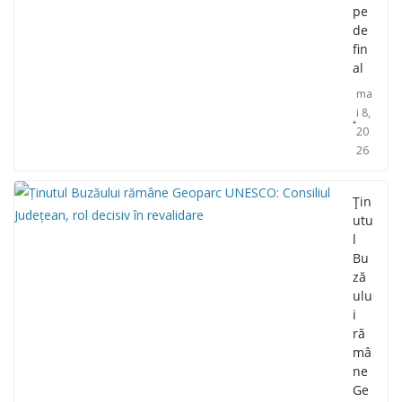
pe
de
fin
al
ma
i 8,
20
26
Țin
utu
l
Bu
ză
ulu
i
ră
mâ
ne
Ge