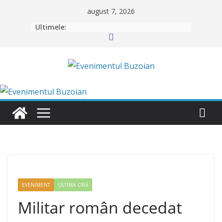
Skip
august 7, 2026
to
Ultimele:
content
EVENIMENT
ULTIMĂ ORĂ
Militar român decedat