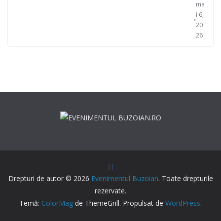
ma
i 6,
20
26
Drepturi de autor © 2026
Evenimentul Buzoian
. Toate drepturile
rezervate.
Temă:
ColorMag
de ThemeGrill. Propulsat de
WordPress
.