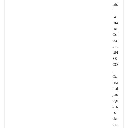
ulu
i
ră
mâ
ne
Ge
op
arc
UN
ES
CO
:
Co
nsi
liul
Jud
ețe
an,
rol
de
cisi