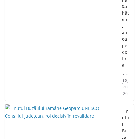
Să
hăt
eni
,
apr
oa
pe
de
fin
al
ma
i 8,
20
26
Țin
utu
l
Bu
ză