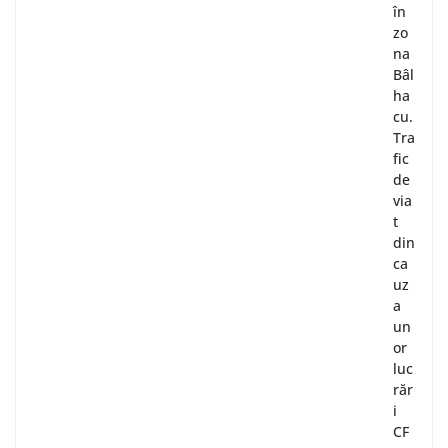
în
zo
na
Bâl
ha
cu.
Tra
fic
de
via
t
din
ca
uz
a
un
or
luc
răr
i
CF