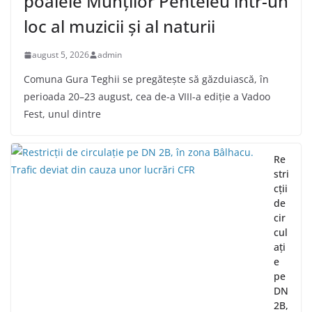
poalele Munților Penteleu într-un
loc al muzicii și al naturii
august 5, 2026
admin
Comuna Gura Teghii se pregătește să găzduiască, în
perioada 20–23 august, cea de-a VIII-a ediție a Vadoo
Fest, unul dintre
Re
stri
cții
de
cir
cul
ați
e
pe
DN
2B,