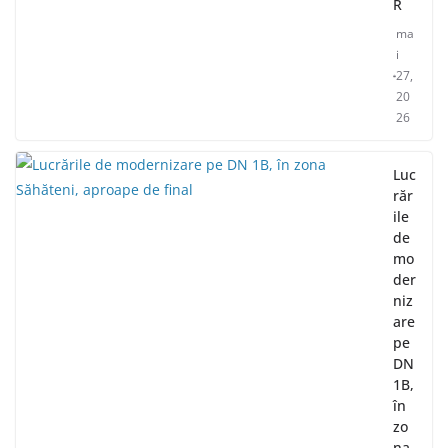
R
ma
i
27,
20
26
Luc
răr
ile
de
mo
der
niz
are
pe
DN
1B,
în
zo
na