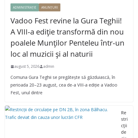
ADMINISTRAȚIE
ANUNȚURI
Vadoo Fest revine la Gura Teghii!
A VIII-a ediție transformă din nou
poalele Munților Penteleu într-un
loc al muzicii și al naturii
august 5, 2026
admin
Comuna Gura Teghii se pregătește să găzduiască, în
perioada 20–23 august, cea de-a VIII-a ediție a Vadoo
Fest, unul dintre
Re
stri
cții
de