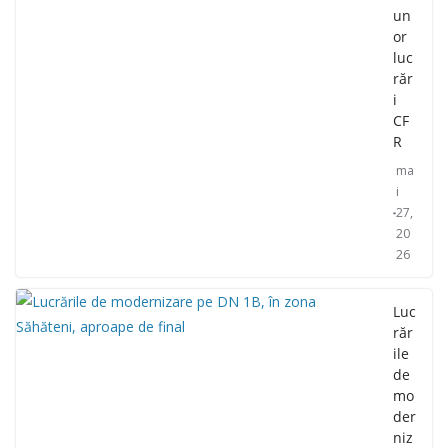
un
or
luc
răr
i
CF
R
ma
i
27,
20
26
Luc
răr
ile
de
mo
der
niz