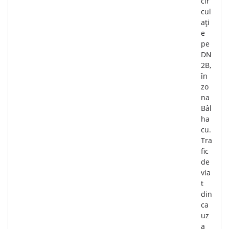
cir
cul
ați
e
pe
DN
2B,
în
zo
na
Bâl
ha
cu.
Tra
fic
de
via
t
din
ca
uz
a