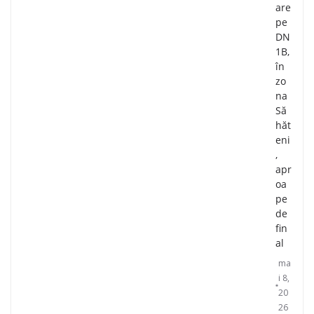
are
pe
DN
1B,
în
zo
na
Să
hăt
eni
,
apr
oa
pe
de
fin
al
ma
i 8,
20
26