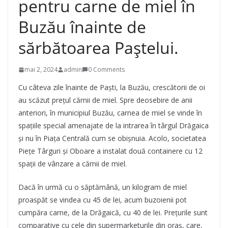
pentru carne de miel în
Buzău înainte de
sărbătoarea Paștelui.
mai 2, 2024
admin
0 Comments
Cu câteva zile înainte de Paști, la Buzău, crescătorii de oi
au scăzut prețul cărnii de miel. Spre deosebire de anii
anteriori, în municipiul Buzău, carnea de miel se vinde în
spațiile special amenajate de la intrarea în târgul Drăgaica
și nu în Piaţa Centrală cum se obişnuia. Acolo, societatea
Pieţe Târguri și Oboare a instalat două containere cu 12
spaţii de vânzare a cărnii de miel.
Dacă în urmă cu o săptămână, un kilogram de miel
proaspăt se vindea cu 45 de lei, acum buzoienii pot
cumpăra carne, de la Drăgaică, cu 40 de lei. Prețurile sunt
comparative cu cele din supermarketurile din oraş, care,