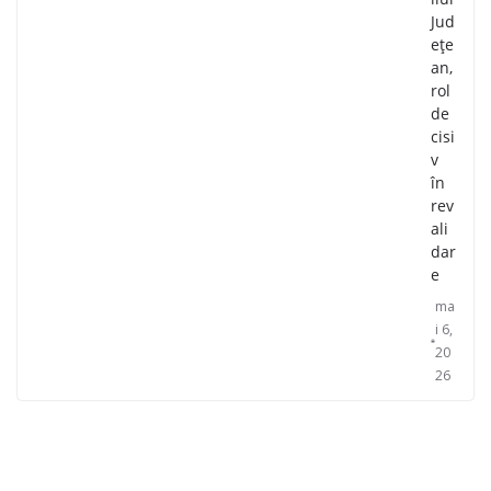
Jud
ețe
an,
rol
de
cisi
v
în
rev
ali
dar
e
ma
i 6,
20
26