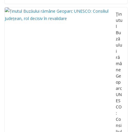
Țin
utu
l
Bu
ză
ulu
i
ră
mâ
ne
Ge
op
arc
UN
ES
CO
:
Co
nsi
liul