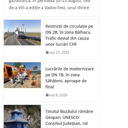
găzduiască, în perioada 20–23 august, cea
de-a VIII-a ediție a Vadoo Fest, unul dintre
Restricții de circulație pe
DN 2B, în zona Bâlhacu.
Trafic deviat din cauza
unor lucrări CFR
mai 27, 2026
Lucrările de modernizare
pe DN 1B, în zona
Săhăteni, aproape de
final
mai 8, 2026
Ținutul Buzăului rămâne
Geoparc UNESCO:
Consiliul Județean, rol