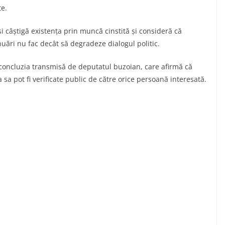
te.
 câștigă existența prin muncă cinstită și consideră că
inuări nu fac decât să degradeze dialogul politic.
concluzia transmisă de deputatul buzoian, care afirmă că
a sa pot fi verificate public de către orice persoană interesată.