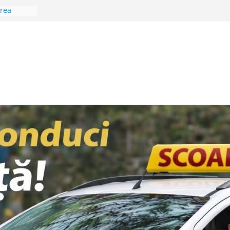
area
oienilor?
tal… în
rtante
cialiștii
ptămâna
a Sân
eo Lungu:
l
i”
Teghii! A
in nou
 într-un