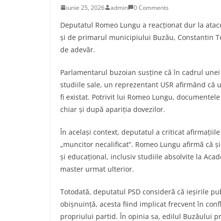
iunie 25, 2026
admin
0 Comments
Deputatul Romeo Lungu a reacționat dur la atacur
și de primarul municipiului Buzău, Constantin To
de adevăr.
Parlamentarul buzoian susține că în cadrul unei 
studiile sale, un reprezentant USR afirmând că u
fi existat. Potrivit lui Romeo Lungu, documentele
chiar și după apariția dovezilor.
În același context, deputatul a criticat afirmații
„muncitor necalificat”. Romeo Lungu afirmă că ș
și educațional, inclusiv studiile absolvite la A
master urmat ulterior.
Totodată, deputatul PSD consideră că ieșirile p
obișnuință, acesta fiind implicat frecvent în confl
propriului partid. În opinia sa, edilul Buzăului p