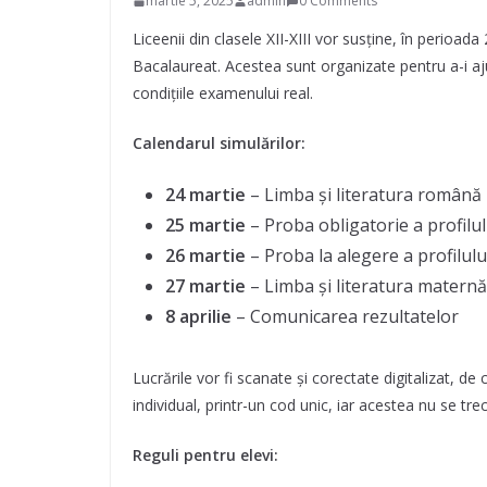
martie 5, 2025
admin
0 Comments
Liceenii din clasele XII-XIII vor susține, în perioa
Bacalaureat. Acestea sunt organizate pentru a-i aj
condițiile examenului real.
Calendarul simulărilor:
24 martie
– Limba și literatura română
25 martie
– Proba obligatorie a profilul
26 martie
– Proba la alegere a profilului 
27 martie
– Limba și literatura maternă
8 aprilie
– Comunicarea rezultatelor
Lucrările vor fi scanate și corectate digitalizat, de
individual, printr-un cod unic, iar acestea nu se trec
Reguli pentru elevi: