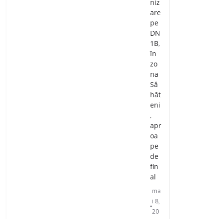
niz
are
pe
DN
1B,
în
zo
na
Să
hăt
eni
,
apr
oa
pe
de
fin
al
ma
i 8,
20