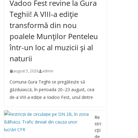
Vadoo Fest revine la Gura
Teghii! A VIII-a ediție
transformă din nou
poalele Munților Penteleu
într-un loc al muzicii și al
naturii
august 5, 2026
admin
Comuna Gura Teghii se pregătește să
găzduiască, în perioada 20–23 august, cea
de-a VIII-a ediție a Vadoo Fest, unul dintre
Re
stri
cții
de