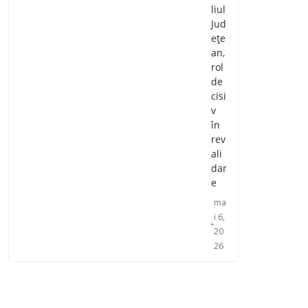
liul
Jud
ețe
an,
rol
de
cisi
v
în
rev
ali
dar
e
ma
i 6,
20
26