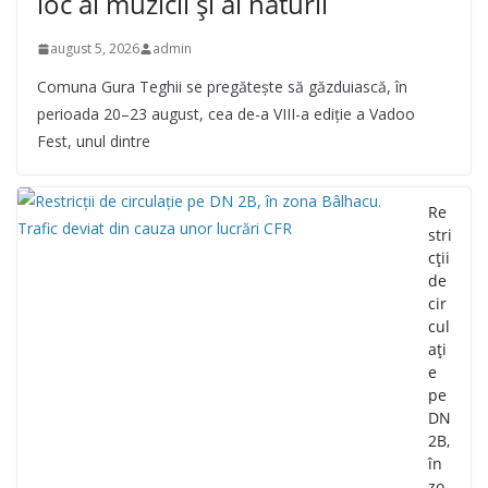
loc al muzicii și al naturii
august 5, 2026
admin
Comuna Gura Teghii se pregătește să găzduiască, în
perioada 20–23 august, cea de-a VIII-a ediție a Vadoo
Fest, unul dintre
Re
stri
cții
de
cir
cul
ați
e
pe
DN
2B,
în
zo