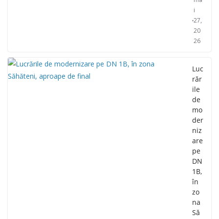
i
27,
20
26
Luc
răr
ile
de
mo
der
niz
are
pe
DN
1B,
în
zo
na
Să