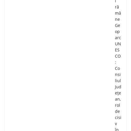
i
ră
mâ
ne
Ge
op
arc
UN
ES
CO
:
Co
nsi
liul
Jud
ețe
an,
rol
de
cisi
v
în