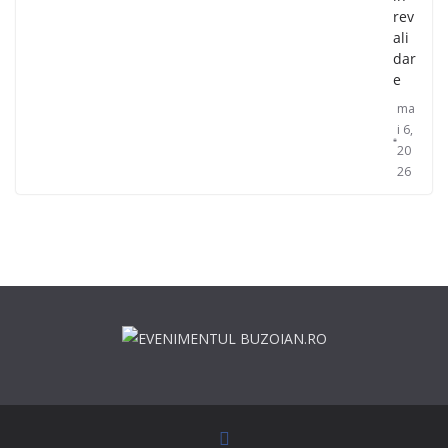
rev
ali
dar
e
ma
i 6,
20
26