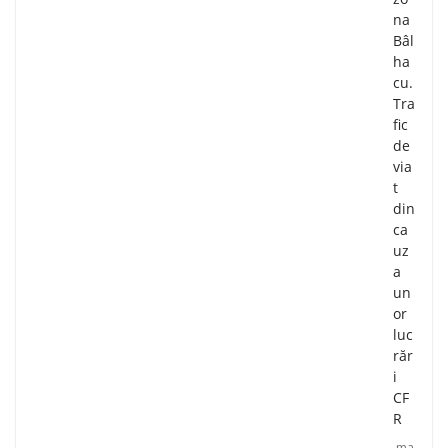
na
Bâl
ha
cu.
Tra
fic
de
via
t
din
ca
uz
a
un
or
luc
răr
i
CF
R
ma