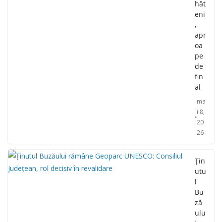
hăt
eni
,
apr
oa
pe
de
fin
al
ma
i 8,
20
26
Țin
utu
l
Bu
ză
ulu