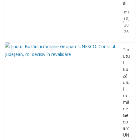
al
ma
i 8,
20
26
Țin
utu
l
Bu
ză
ulu
i
ră
mâ
ne
Ge
op
arc
UN