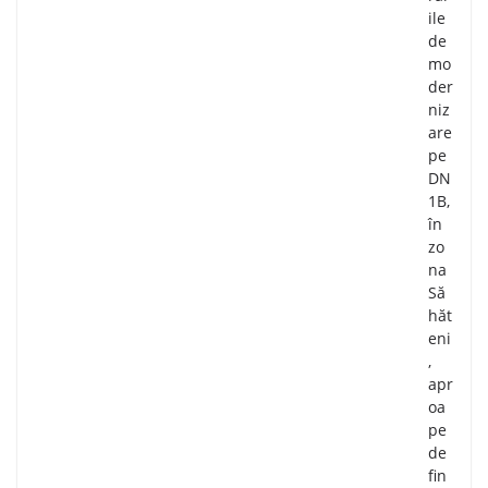
ile
de
mo
der
niz
are
pe
DN
1B,
în
zo
na
Să
hăt
eni
,
apr
oa
pe
de
fin