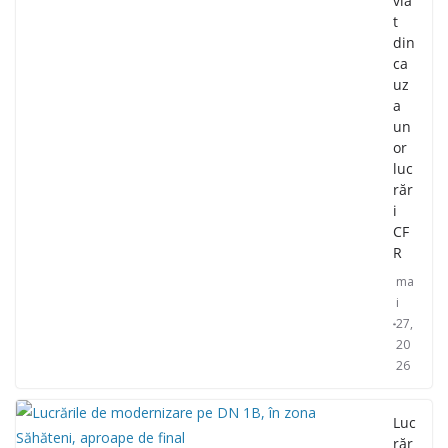
via
t
din
ca
uz
a
un
or
luc
răr
i
CF
R
ma
i
27,
20
26
Luc
răr