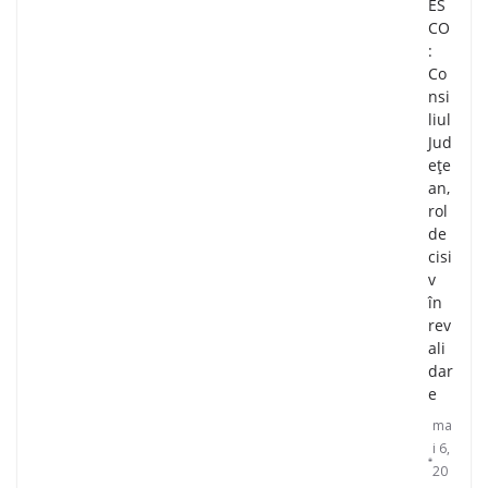
ES
CO
:
Co
nsi
liul
Jud
ețe
an,
rol
de
cisi
v
în
rev
ali
dar
e
ma
i 6,
20