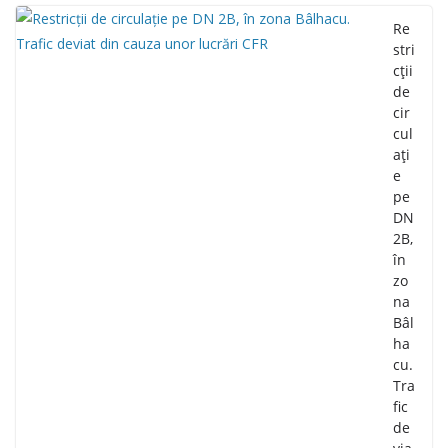
Re
stri
cții
de
cir
cul
ați
e
pe
DN
2B,
în
zo
na
Bâl
ha
cu.
Tra
fic
de