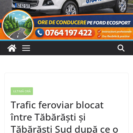
ULTIMĂ ORĂ
Trafic feroviar blocat
între Tăbărăști și
Tăbărăști Sud după ce o