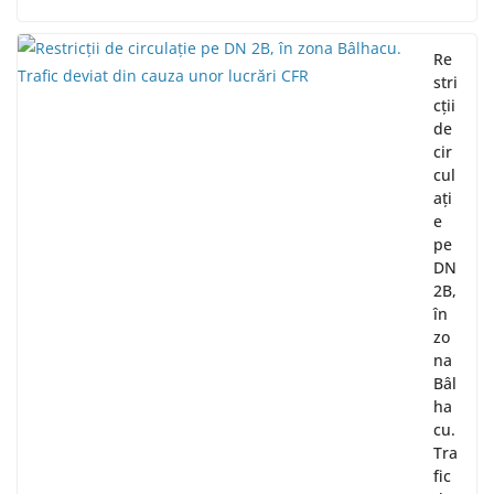
Re
stri
cții
de
cir
cul
ați
e
pe
DN
2B,
în
zo
na
Bâl
ha
cu.
Tra
fic