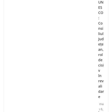
UN
ES
CO
:
Co
nsi
liul
Jud
ețe
an,
rol
de
cisi
v
în
rev
ali
dar
e
ma
i 6,