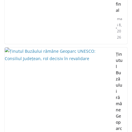
fin
al
ma
i 8,
20
26
Țin
utu
l
Bu
ză
ulu
i
ră
mâ
ne
Ge
op
arc