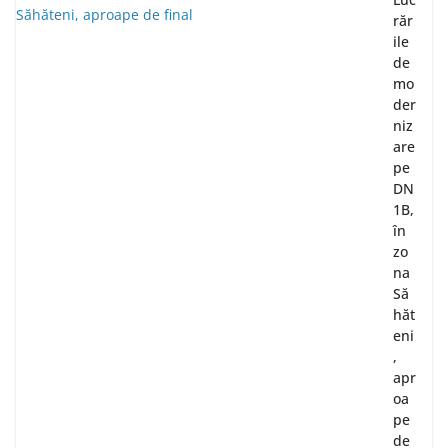
răr
ile
de
mo
der
niz
are
pe
DN
1B,
în
zo
na
Să
hăt
eni
,
apr
oa
pe
de