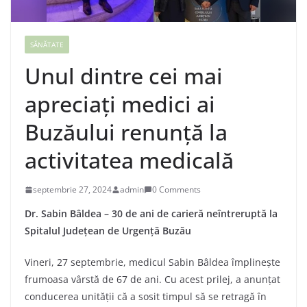
SĂNĂTATE
Unul dintre cei mai
apreciați medici ai
Buzăului renunță la
activitatea medicală
septembrie 27, 2024
admin
0 Comments
Dr. Sabin Bâldea – 30 de ani de carieră neîntreruptă la
Spitalul Județean de Urgență Buzău
Vineri, 27 septembrie, medicul Sabin Bâldea împlinește
frumoasa vârstă de 67 de ani. Cu acest prilej, a anunțat
conducerea unității că a sosit timpul să se retragă în