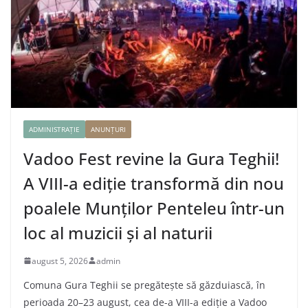
ADMINISTRAȚIE
ANUNȚURI
Vadoo Fest revine la Gura Teghii!
A VIII-a ediție transformă din nou
poalele Munților Penteleu într-un
loc al muzicii și al naturii
august 5, 2026
admin
Comuna Gura Teghii se pregătește să găzduiască, în
perioada 20–23 august, cea de-a VIII-a ediție a Vadoo