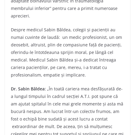
adaptate bolnavului vârstnic în traumatologia
membrului inferior” pentru care a primit numeroase
aprecieri.
Despre medicul Sabin Bâldea, colegii și pacienții au
numai cuvinte de laudă: un medic profesionist, un om
deosebit, altruist, plin de compasiune față de pacienți,
oferindu-le întotdeauna sprijin moral, pe lângă cel
medical. Medicul Sabin Bâldea și-a dedicat întreaga
cariera pacienților, pe care, mereu, i-a tratat cu
profesionalism, empatie și implicare.
Dr. Sabin Bâldea:
„În toată cariera mea desfășurată de-
a lungul timpului în cadrul secției A.T.I. pot spune că
am ajutat spitalul în cele mai grele momente și asta mă
bucură nespus. Am lucrat într-un colectiv frumos, am
fost o echipă bine sudată și acest lucru a contat
extraordinar de mult. De aceea, țin să mulțumesc
colegilor mei pentru tot suportul și sprijunul pe care mi