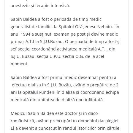
anestezie și terapie intensivă.
Sabin Bâldea a fost o perioadă de timp medic
generalist de familie, la Spitalul Orășenesc Nehoiu. În
anul 1994 a susținut examen pe post și devine medic
primar A.T.I la S.J.U.Buzău. O perioadă de timp a fost și
șef secție, coordonând activitatea medicală A.T.I. din
S.J.U. Buzău, secția U.P.U, secția O.G. de la acel
moment.
Sabin Bâldea a fost primul medic desemnat pentru a
efectua dializa în S.J.U. Buzău, având o pregătire de 2
ani la Spitalul Fundeni în dializă și coordonând echipa
medicală din unitatea de dializă nou înființată.
Medicul Sabin Bâldea este doctor și în daco-
românistică, având preocupări în domeniul dacologiei.
El a devenit a cunoscut în rândul istoricilor prin cărțile