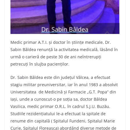
Medic primar A.T.I. și doctor în științe medicale, Dr.
Sabin Bâldea renunță la activitatea medicală, lăsând în
urmă o carieră de peste 30 de ani neîntrerupți
petrecuți în slujba pacienților.
Dr. Sabin Bâldea este din județul Vâlcea, a efectuat
stagiu militar preuniversitar, iar în anul 1983 a absolvit
Universitatea de Medicină și Farmacie „G.T. Popa” din
Iași, unde a cunoscut-o pe soția sa, doctor Bâldea
Vasilica, medic primar O.R.L. în cadrul S.J.U. Buzău.
Studiile rezidențiatului le-a efectuat la spitale de
renume din capitală ( Spitalul Fundeni, Spitalul Marie
Curie, Spitalul Floreasca) abordând diverse metode de