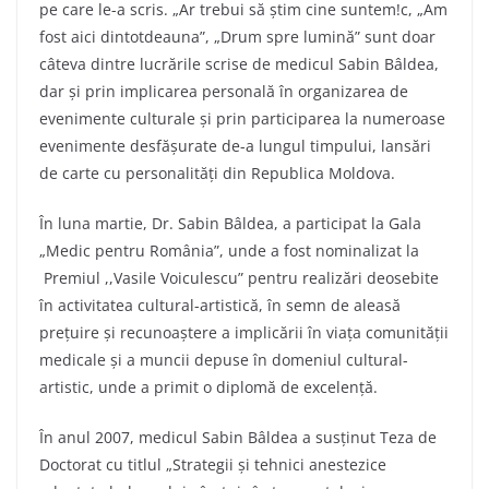
pe care le-a scris. „Ar trebui să ştim cine suntem!c, „Am
fost aici dintotdeauna”, „Drum spre lumină” sunt doar
câteva dintre lucrările scrise de medicul Sabin Bâldea,
dar și prin implicarea personală în organizarea de
evenimente culturale și prin participarea la numeroase
evenimente desfășurate de-a lungul timpului, lansări
de carte cu personalități din Republica Moldova.
În luna martie, Dr. Sabin Bâldea, a participat la Gala
„Medic pentru România”, unde a fost nominalizat la
Premiul ,,Vasile Voiculescu” pentru realizări deosebite
în activitatea cultural-artistică, în semn de aleasă
prețuire și recunoaștere a implicării în viața comunității
medicale și a muncii depuse în domeniul cultural-
artistic, unde a primit o diplomă de excelență.
În anul 2007, medicul Sabin Bâldea a susținut Teza de
Doctorat cu titlul „Strategii și tehnici anestezice