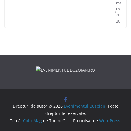
ma
i 6,
20
26
Drepturi de autor © 2026
Evenimentul Buzoian
. Toate
drepturile rezervate.
Temă:
ColorMag
de ThemeGrill. Propulsat de
WordPress
.