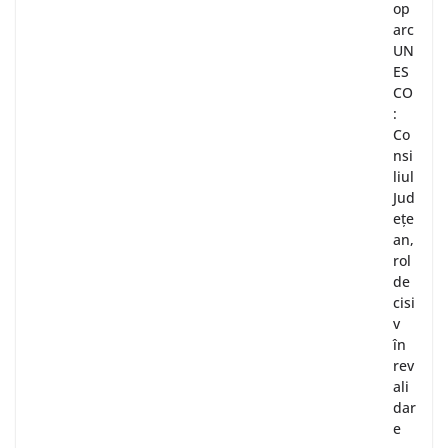
op
arc
UN
ES
CO
:
Co
nsi
liul
Jud
ețe
an,
rol
de
cisi
v
în
rev
ali
dar
e