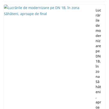
Luc
răr
ile
de
mo
der
niz
are
pe
DN
1B,
în
zo
na
Să
hăt
eni
,
apr
oa