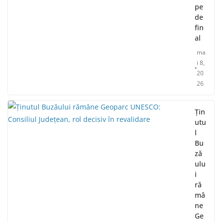
pe
de
fin
al
ma
i 8,
20
26
Țin
utu
l
Bu
ză
ulu
i
ră
mâ
ne
Ge