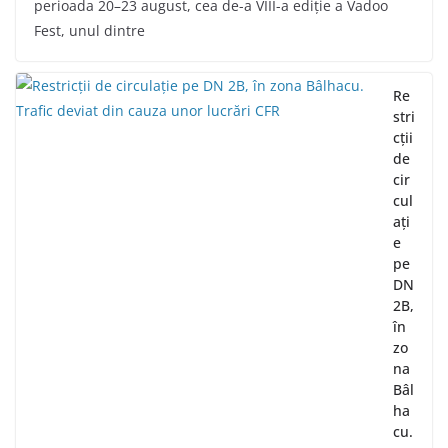
perioada 20–23 august, cea de-a VIII-a ediție a Vadoo
Fest, unul dintre
Re
stri
cții
de
cir
cul
ați
e
pe
DN
2B,
în
zo
na
Bâl
ha
cu.