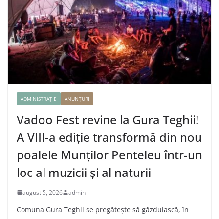
ADMINISTRAȚIE
ANUNȚURI
Vadoo Fest revine la Gura Teghii!
A VIII-a ediție transformă din nou
poalele Munților Penteleu într-un
loc al muzicii și al naturii
august 5, 2026
admin
Comuna Gura Teghii se pregătește să găzduiască, în