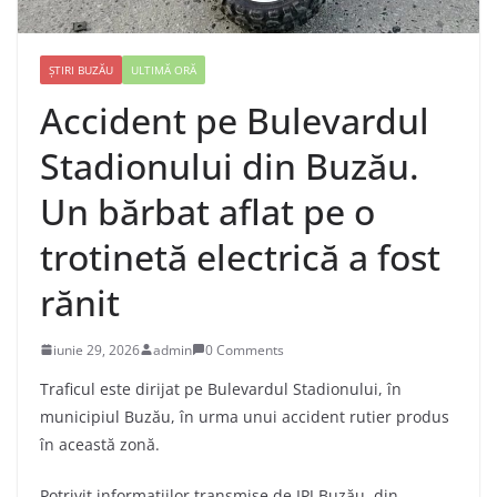
ȘTIRI BUZĂU
ULTIMĂ ORĂ
Accident pe Bulevardul
Stadionului din Buzău.
Un bărbat aflat pe o
trotinetă electrică a fost
rănit
iunie 29, 2026
admin
0 Comments
Traficul este dirijat pe Bulevardul Stadionului, în
municipiul Buzău, în urma unui accident rutier produs
în această zonă.
Potrivit informațiilor transmise de IPJ Buzău, din