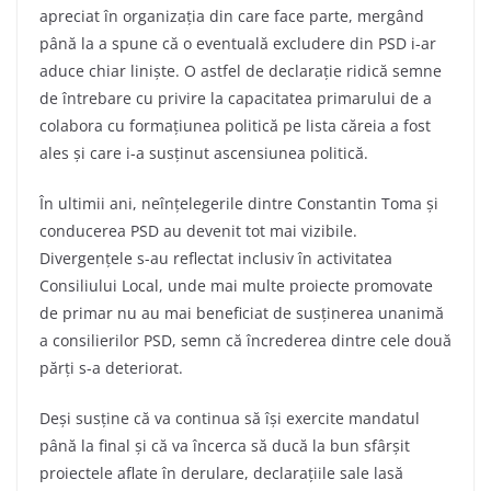
apreciat în organizația din care face parte, mergând
până la a spune că o eventuală excludere din PSD i-ar
aduce chiar liniște. O astfel de declarație ridică semne
de întrebare cu privire la capacitatea primarului de a
colabora cu formațiunea politică pe lista căreia a fost
ales și care i-a susținut ascensiunea politică.
În ultimii ani, neînțelegerile dintre Constantin Toma și
conducerea PSD au devenit tot mai vizibile.
Divergențele s-au reflectat inclusiv în activitatea
Consiliului Local, unde mai multe proiecte promovate
de primar nu au mai beneficiat de susținerea unanimă
a consilierilor PSD, semn că încrederea dintre cele două
părți s-a deteriorat.
Deși susține că va continua să își exercite mandatul
până la final și că va încerca să ducă la bun sfârșit
proiectele aflate în derulare, declarațiile sale lasă