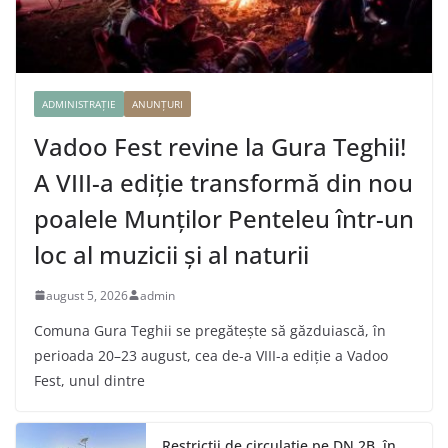
ADMINISTRAȚIE
ANUNȚURI
Vadoo Fest revine la Gura Teghii!
A VIII-a ediție transformă din nou
poalele Munților Penteleu într-un
loc al muzicii și al naturii
august 5, 2026
admin
Comuna Gura Teghii se pregătește să găzduiască, în
perioada 20–23 august, cea de-a VIII-a ediție a Vadoo
Fest, unul dintre
Restricții de circulație pe DN 2B, în