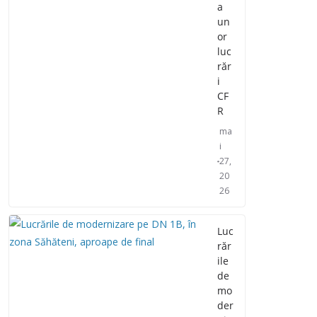
a
un
or
luc
răr
i
CF
R
ma
i
27,
20
26
Luc
răr
ile
de
mo
der