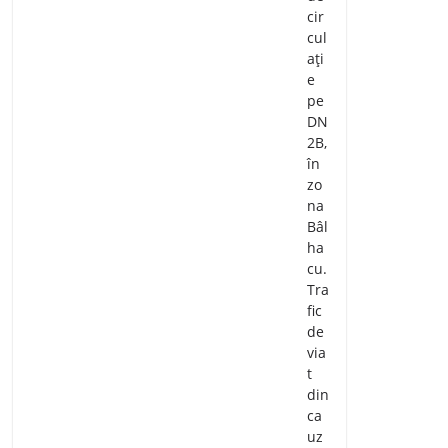
cir
cul
ați
e
pe
DN
2B,
în
zo
na
Bâl
ha
cu.
Tra
fic
de
via
t
din
ca
uz