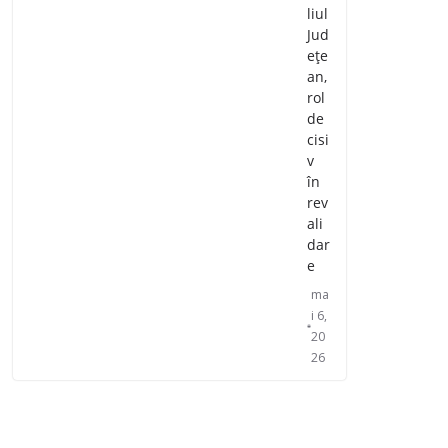
liul
Jud
ețe
an,
rol
de
cisi
v
în
rev
ali
dar
e
ma
i 6,
20
26