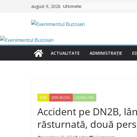
Skip
Ultimele:
august 9, 2026
to
content
ACTUALITATE
ADMINISTRAȚIE
E
ȘTIRI
ȘTIRI BUZĂU
ULTIMĂ ORĂ
Accident pe DN2B, lâ
răsturnată, două pers