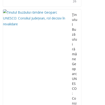
26
Țin
utu
l
Bu
ză
ulu
i
ră
mâ
ne
Ge
op
arc
UN
ES
CO
:
Co
nsi