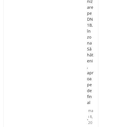
niz
are
pe
DN
1B,
în
zo
na
Să
hăt
eni
,
apr
oa
pe
de
fin
al
ma
i 8,
20