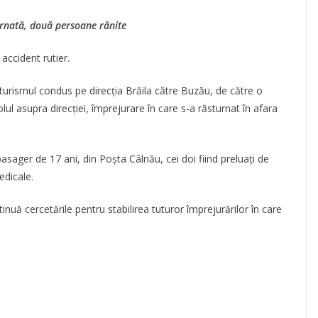
rnată, două persoane rănite
 accident rutier.
toturismul condus pe direcția Brăila către Buzău, de către o
olul asupra direcției, împrejurare în care s-a răsturnat în afara
pasager de 17 ani, din Poșta Câlnău, cei doi fiind preluați de
edicale.
tinuă cercetările pentru stabilirea tuturor împrejurărilor în care