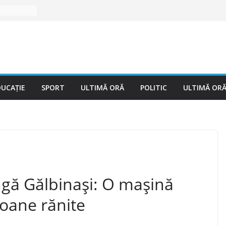
DUCAȚIE
SPORT
ULTIMĂ ORĂ
POLITIC
ULTIMĂ OR
ngă Gălbinași: O mașină
oane rănite