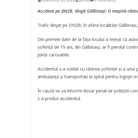
noiembrie 20, 2024
admin
0 Comments
Accident pe DN2B, lângă Gălbinași: O mașină răstu
Trafic dirijat pe DN2B, în afara localității Gălbinași,
Din primele date de la fața locului a reieșit că au
șoferiță de 19 ani, din Gălbinași, ar fi pierdut contr
părții carosabile.
Accidentul s-a soldat cu rănirea șoferiței și a unui 
ambulanță și transportați la spital pentru îngrijiri m
În cauză se va întocmi dosar penal iar polițiștii con
s-a produs accidentul.