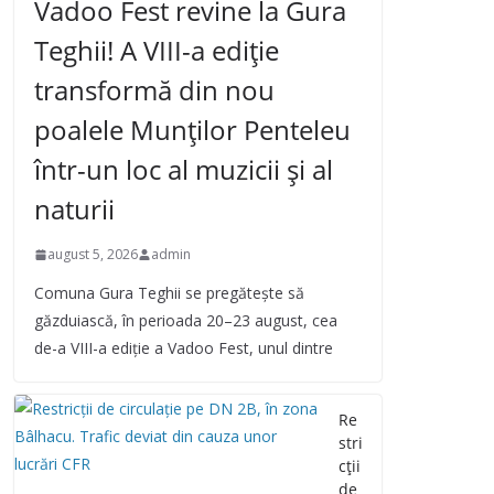
Vadoo Fest revine la Gura
Teghii! A VIII-a ediție
transformă din nou
poalele Munților Penteleu
într-un loc al muzicii și al
naturii
august 5, 2026
admin
Comuna Gura Teghii se pregătește să
găzduiască, în perioada 20–23 august, cea
de-a VIII-a ediție a Vadoo Fest, unul dintre
Re
stri
cții
de