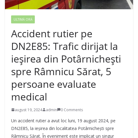
ULTIMĂ ORĂ
Accident rutier pe
DN2E85: Trafic dirijat la
ieșirea din Potârnichești
spre Râmnicu Sărat, 5
persoane evaluate
medical
august 19, 2024
admin
0 Comments
Un accident rutier a avut loc luni, 19 august 2024, pe
DN2E85, la ieșirea din localitatea Potârnichești spre
Râmnicu Sărat. În eveniment este implicat un singur