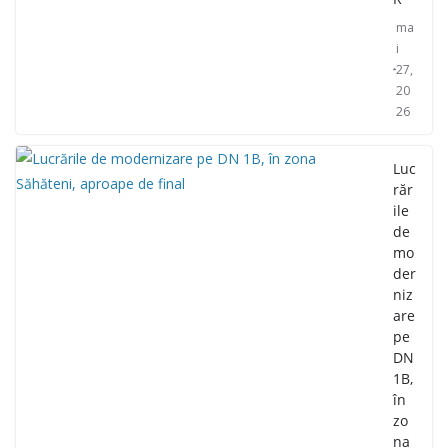
ma
i
27,
20
26
Luc
răr
ile
de
mo
der
niz
are
pe
DN
1B,
în
zo
na