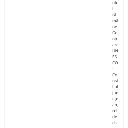
ulu
i
ră
mâ
ne
Ge
op
arc
UN
ES
CO
:
Co
nsi
liul
Jud
ețe
an,
rol
de
cisi