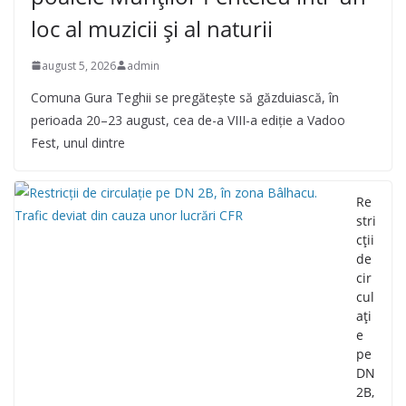
loc al muzicii și al naturii
august 5, 2026
admin
Comuna Gura Teghii se pregătește să găzduiască, în
perioada 20–23 august, cea de-a VIII-a ediție a Vadoo
Fest, unul dintre
Re
stri
cții
de
cir
cul
ați
e
pe
DN
2B,