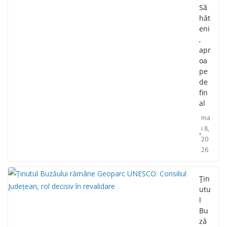
Să
hăt
eni
,
apr
oa
pe
de
fin
al
ma
i 8,
20
26
Țin
utu
l
Bu
ză