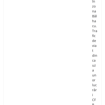
în
zo
na
Bâl
ha
cu.
Tra
fic
de
via
t
din
ca
uz
a
un
or
luc
răr
i
CF
R