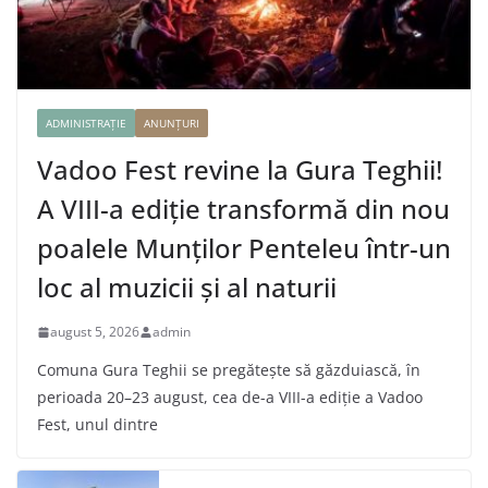
ADMINISTRAȚIE
ANUNȚURI
Vadoo Fest revine la Gura Teghii!
A VIII-a ediție transformă din nou
poalele Munților Penteleu într-un
loc al muzicii și al naturii
august 5, 2026
admin
Comuna Gura Teghii se pregătește să găzduiască, în
perioada 20–23 august, cea de-a VIII-a ediție a Vadoo
Fest, unul dintre