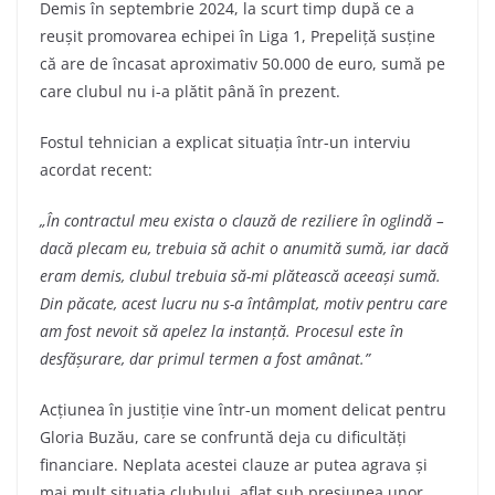
Demis în septembrie 2024, la scurt timp după ce a
reușit promovarea echipei în Liga 1, Prepeliță susține
că are de încasat aproximativ 50.000 de euro, sumă pe
care clubul nu i-a plătit până în prezent.
Fostul tehnician a explicat situația într-un interviu
acordat recent:
„În contractul meu exista o clauză de reziliere în oglindă –
dacă plecam eu, trebuia să achit o anumită sumă, iar dacă
eram demis, clubul trebuia să-mi plătească aceeași sumă.
Din păcate, acest lucru nu s-a întâmplat, motiv pentru care
am fost nevoit să apelez la instanță. Procesul este în
desfășurare, dar primul termen a fost amânat.”
Acțiunea în justiție vine într-un moment delicat pentru
Gloria Buzău, care se confruntă deja cu dificultăți
financiare. Neplata acestei clauze ar putea agrava și
mai mult situația clubului, aflat sub presiunea unor