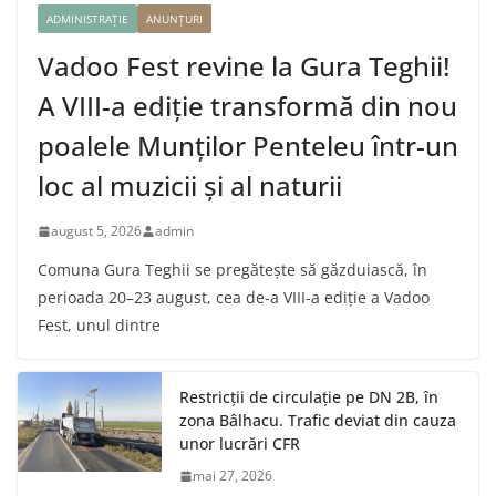
ADMINISTRAȚIE
ANUNȚURI
Vadoo Fest revine la Gura Teghii!
A VIII-a ediție transformă din nou
poalele Munților Penteleu într-un
loc al muzicii și al naturii
august 5, 2026
admin
Comuna Gura Teghii se pregătește să găzduiască, în
perioada 20–23 august, cea de-a VIII-a ediție a Vadoo
Fest, unul dintre
Restricții de circulație pe DN 2B, în
zona Bâlhacu. Trafic deviat din cauza
unor lucrări CFR
mai 27, 2026