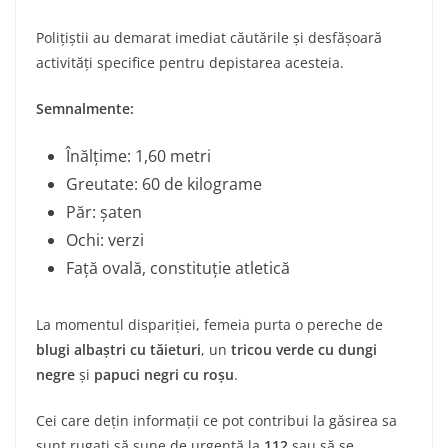
Polițiștii au demarat imediat căutările și desfășoară
activități specifice pentru depistarea acesteia.
Semnalmente:
Înălțime: 1,60 metri
Greutate: 60 de kilograme
Păr: șaten
Ochi: verzi
Față ovală, constituție atletică
La momentul dispariției, femeia purta o pereche de
blugi albaștri cu tăieturi
, un
tricou verde cu dungi
negre
și
papuci negri cu roșu
.
Cei care dețin informații ce pot contribui la găsirea sa
sunt rugați să sune de urgență la
112
sau să se