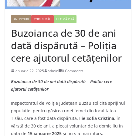
ANUNȚURI
ȘTIRI BUZĂU
ULTIMĂ ORĂ
Buzoianca de 30 de ani
dată dispărută – Poliția
cere ajutorul cetățenilor
ianuarie 22, 2025
admin
0 Comments
Buzoianca de 30 de ani dată dispărută – Poliția cere
ajutorul cetățenilor
Inspectoratul de Poliție Județean Buzău solicită sprijinul
populației pentru găsirea unei femei din localitatea
Tisău, care a fost dată dispărută.
Ilie Sofia Cristina
, în
vârstă de 30 de ani, a plecat voluntar de la domiciliu în
data de
15 ianuarie 2025
și nu s-a mai întors.