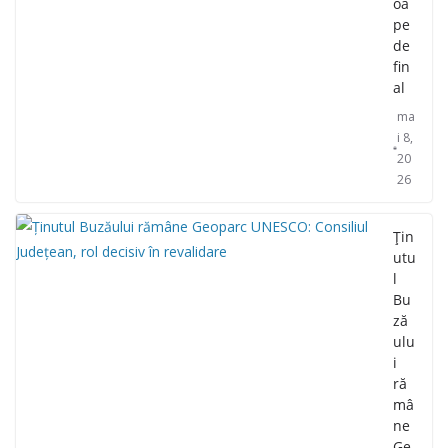
oa
pe
de
fin
al
ma
i 8,
20
26
Țin
utu
l
Bu
ză
ulu
i
ră
mâ
ne
Ge