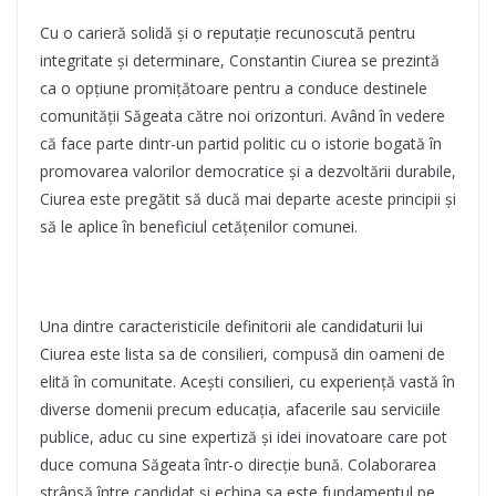
Cu o carieră solidă și o reputație recunoscută pentru
integritate și determinare, Constantin Ciurea se prezintă
ca o opțiune promițătoare pentru a conduce destinele
comunității Săgeata către noi orizonturi. Având în vedere
că face parte dintr-un partid politic cu o istorie bogată în
promovarea valorilor democratice și a dezvoltării durabile,
Ciurea este pregătit să ducă mai departe aceste principii și
să le aplice în beneficiul cetățenilor comunei.
Una dintre caracteristicile definitorii ale candidaturii lui
Ciurea este lista sa de consilieri, compusă din oameni de
elită în comunitate. Acești consilieri, cu experiență vastă în
diverse domenii precum educația, afacerile sau serviciile
publice, aduc cu sine expertiză și idei inovatoare care pot
duce comuna Săgeata într-o direcție bună. Colaborarea
strânsă între candidat și echipa sa este fundamentul pe