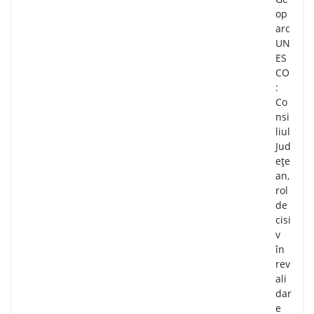
op
arc
UN
ES
CO
:
Co
nsi
liul
Jud
ețe
an,
rol
de
cisi
v
în
rev
ali
dar
e