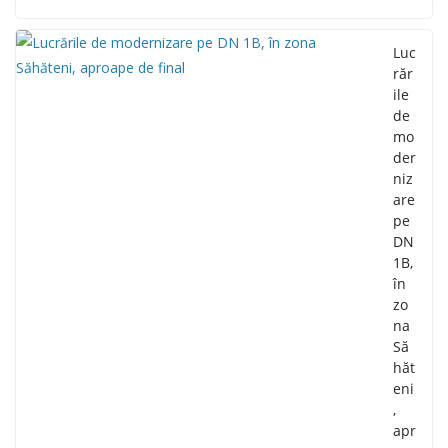
Luc
răr
ile
de
mo
der
niz
are
pe
DN
1B,
în
zo
na
Să
hăt
eni
,
apr