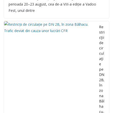
perioada 20–23 august, cea de-a VIII-a ediție a Vadoo
Fest, unul dintre
Re
stri
cții
de
cir
cul
ați
e
pe
DN
2B,
în
zo
na
Bâl
ha
cu.