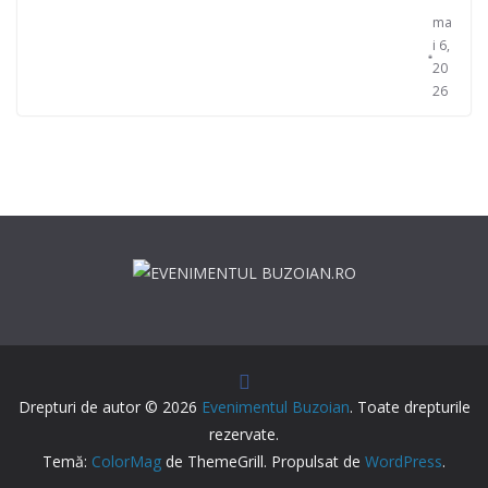
ma
i 6,
20
26
Drepturi de autor © 2026
Evenimentul Buzoian
. Toate drepturile
rezervate.
Temă:
ColorMag
de ThemeGrill. Propulsat de
WordPress
.