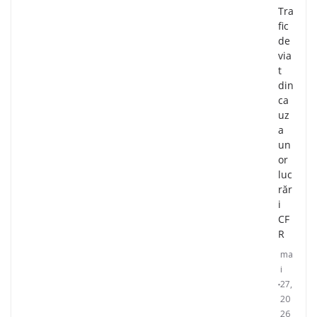
Tra
fic
de
via
t
din
ca
uz
a
un
or
luc
răr
i
CF
R
ma
i
27,
20
26