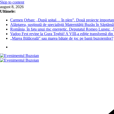
Skip to content
august 8, 2026
Ultimele:
Carmen Orban: „După spital… în plen”. Două proiecte important
Alăptarea, susținută de specialiștii Maternității Buzău în Săptăm
România, în fața unui risc energetic. Deputatul Romeo Lungu: „N
Vadoo Fest revine la Gura Teghii! A VIII-a ediție transformă din n
„Marea Bălăceală” sau marea bătaie de joc pe banii buzoienilor?