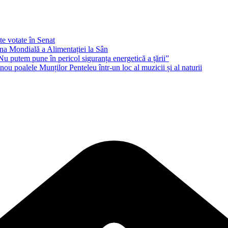
e votate în Senat
âna Mondială a Alimentației la Sân
u putem pune în pericol siguranța energetică a țării”
ou poalele Munților Penteleu într-un loc al muzicii și al naturii