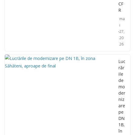
CF
R
ma
i
27,
20
26
Luc
răr
ile
de
mo
der
niz
are
pe
DN
1B,
în