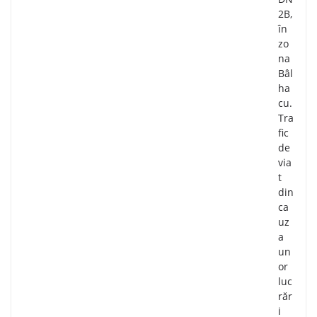
2B,
în
zo
na
Bâl
ha
cu.
Tra
fic
de
via
t
din
ca
uz
a
un
or
luc
răr
i