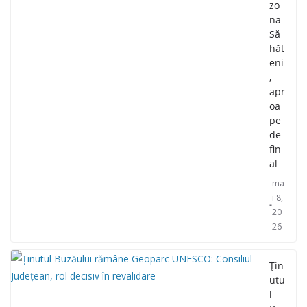
zo
na
Să
hăt
eni
,
apr
oa
pe
de
fin
al
ma
i 8,
20
26
Țin
utu
l