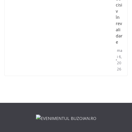
cisi
v
în
rev
ali
dar
e
ma
i 6,
20
26