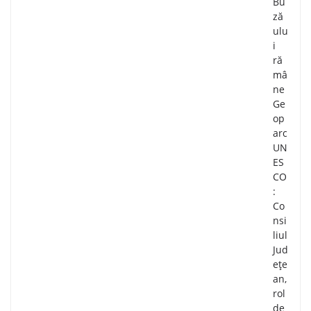
Bu
ză
ulu
i
ră
mâ
ne
Ge
op
arc
UN
ES
CO
:
Co
nsi
liul
Jud
ețe
an,
rol
de