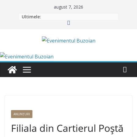
Skip
august 7, 2026
to
Ultimele:
content
ANUNȚURI
Filiala din Cartierul Poștă