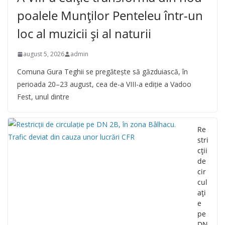
poalele Munților Penteleu într-un
loc al muzicii și al naturii
august 5, 2026
admin
Comuna Gura Teghii se pregătește să găzduiască, în
perioada 20–23 august, cea de-a VIII-a ediție a Vadoo
Fest, unul dintre
Re
stri
cții
de
cir
cul
ați
e
pe
DN