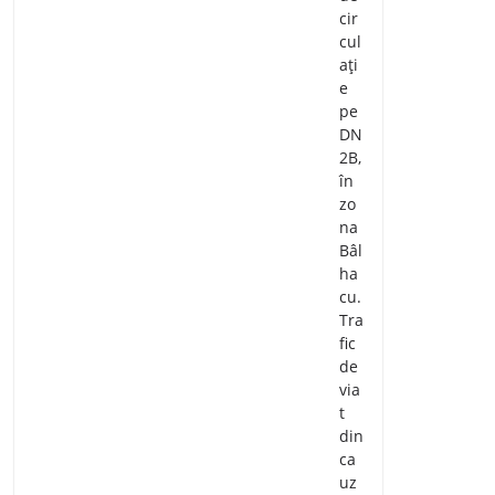
cir
cul
ați
e
pe
DN
2B,
în
zo
na
Bâl
ha
cu.
Tra
fic
de
via
t
din
ca
uz