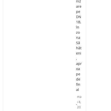
niz
are
pe
DN
1B,
în
zo
na
Să
hăt
eni
,
apr
oa
pe
de
fin
al
ma
i 8,
20