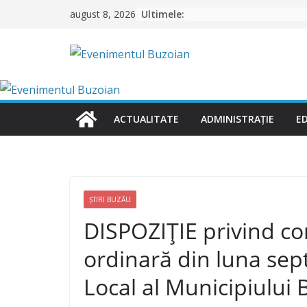
Skip
Ultimele:
august 8, 2026
to
content
ACTUALITATE
ADMINISTRAȚIE
E
ȘTIRI BUZĂU
DISPOZIȚIE privind co
ordinară din luna sep
Local al Municipiului