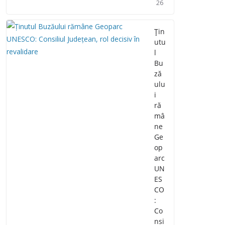
26
Țin
utu
l
Bu
ză
ulu
i
ră
mâ
ne
Ge
op
arc
UN
ES
CO
:
Co
nsi