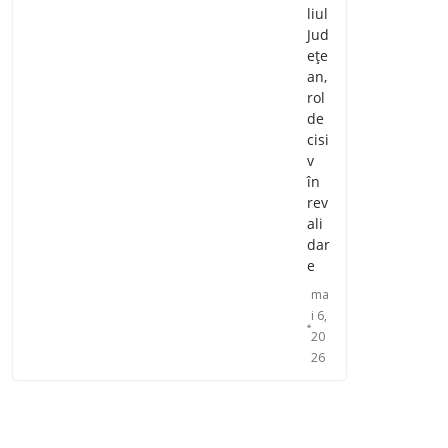
liul
Jud
ețe
an,
rol
de
cisi
v
în
rev
ali
dar
e
ma
i 6,
20
26