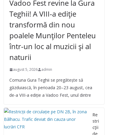
Vadoo Fest revine la Gura
Teghii! A VIII-a ediție
transformă din nou
poalele Munților Penteleu
într-un loc al muzicii și al
naturii
august 5, 2026
admin
Comuna Gura Teghii se pregătește să
găzduiască, în perioada 20–23 august, cea
de-a VIII-a ediție a Vadoo Fest, unul dintre
Re
stri
cții
de