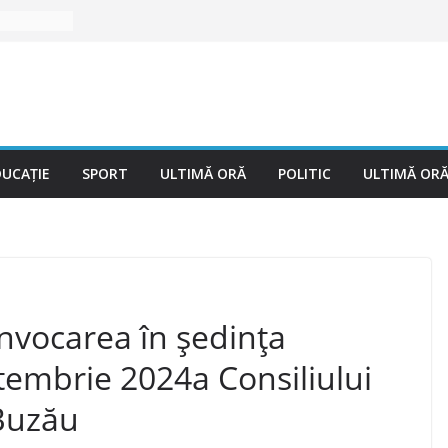
DUCAȚIE
SPORT
ULTIMĂ ORĂ
POLITIC
ULTIMĂ OR
nvocarea în ședința
tembrie 2024a Consiliului
 Buzău