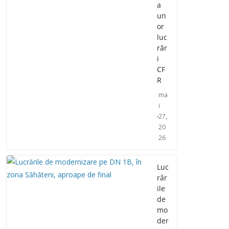
a
un
or
luc
răr
i
CF
R
ma
i
27,
20
26
Luc
răr
ile
de
mo
der