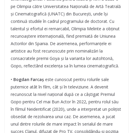
pe Olimpia către Universitatea Națională de Artă Teatrală
și Cinematografică (UNATC) din București, unde își
continuă studiile în cadrul programului de doctorat. Cu
talentul și efortul ei remarcabil, Olimpia Melinte a obținut
recunoaștere internațională, fiind premiată de Uniunea
Actorilor din Spania. De asemenea, performanțele ei
artistice au fost recunoscute prin nominalizări la
consacratele premii Goya și la varianta lor autohtonă,
Gopo, reflectând excelența sa în lumea cinematografică.
•
Bogdan Farcaș
este cunoscut pentru rolurile sale
puternice atât în film, cât și în televiziune. A devenit
recunoscut la nivel național după ce a câștigat Premiul
Gopo pentru Cel mai Bun Actor în 2022, pentru rolul său
în filmul Neidentificat (2020), unde a interpretat un polițist
obsedat de rezolvarea unui caz. De asemenea, a jucat
unul dintre rolurile de mare impact în serialul de mare
succes Clanul, difuzat de Pro TV, consolidându-și poziția