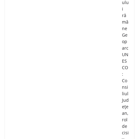
ulu
i
ră
mâ
ne
Ge
op
arc
UN
ES
CO
:
Co
nsi
liul
Jud
ețe
an,
rol
de
cisi