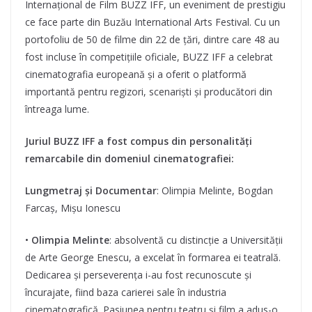
Internațional de Film BUZZ IFF, un eveniment de prestigiu
ce face parte din Buzău International Arts Festival. Cu un
portofoliu de 50 de filme din 22 de țări, dintre care 48 au
fost incluse în competițiile oficiale, BUZZ IFF a celebrat
cinematografia europeană și a oferit o platformă
importantă pentru regizori, scenariști și producători din
întreaga lume.
Juriul BUZZ IFF a fost compus din personalități
remarcabile din domeniul cinematografiei:
Lungmetraj și Documentar
: Olimpia Melinte, Bogdan
Farcaș, Mișu Ionescu
•
Olimpia Melinte
: absolventă cu distincție a Universității
de Arte George Enescu, a excelat în formarea ei teatrală.
Dedicarea și perseverența i-au fost recunoscute și
încurajate, fiind baza carierei sale în industria
cinematografică. Pasiunea pentru teatru și film a adus-o