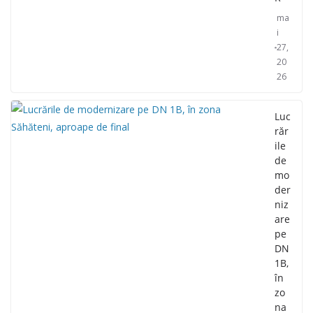
ma
i
27,
20
26
Luc
răr
ile
de
mo
der
niz
are
pe
DN
1B,
în
zo
na