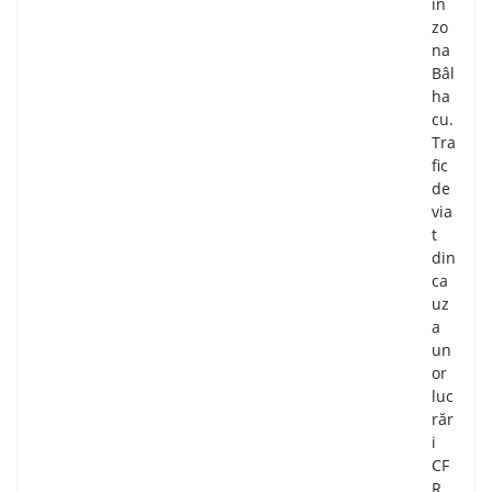
în
zo
na
Bâl
ha
cu.
Tra
fic
de
via
t
din
ca
uz
a
un
or
luc
răr
i
CF
R