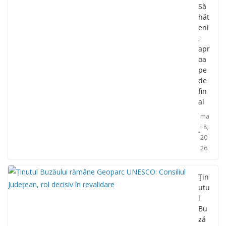
Să
hăt
eni
,
apr
oa
pe
de
fin
al
ma
i 8,
20
26
Țin
utu
l
Bu
ză