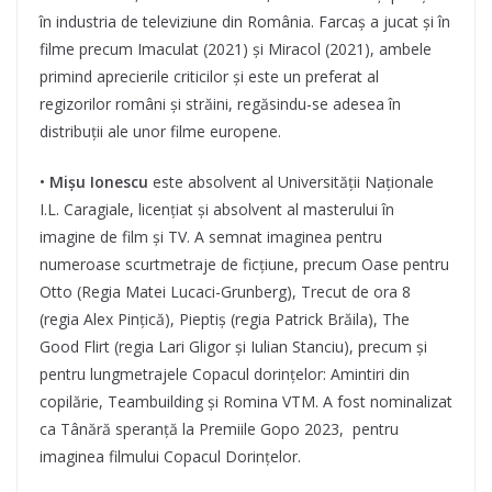
în industria de televiziune din România. Farcaș a jucat și în
filme precum Imaculat (2021) și Miracol (2021), ambele
primind aprecierile criticilor și este un preferat al
regizorilor români și străini, regăsindu-se adesea în
distribuții ale unor filme europene.
•
Mișu Ionescu
este absolvent al Universității Naționale
I.L. Caragiale, licențiat și absolvent al masterului în
imagine de film și TV. A semnat imaginea pentru
numeroase scurtmetraje de ficțiune, precum Oase pentru
Otto (Regia Matei Lucaci-Grunberg), Trecut de ora 8
(regia Alex Pințică), Pieptiș (regia Patrick Brăila), The
Good Flirt (regia Lari Gligor și Iulian Stanciu), precum și
pentru lungmetrajele Copacul dorințelor: Amintiri din
copilărie, Teambuilding și Romina VTM. A fost nominalizat
ca Tânără speranță la Premiile Gopo 2023, pentru
imaginea filmului Copacul Dorințelor.