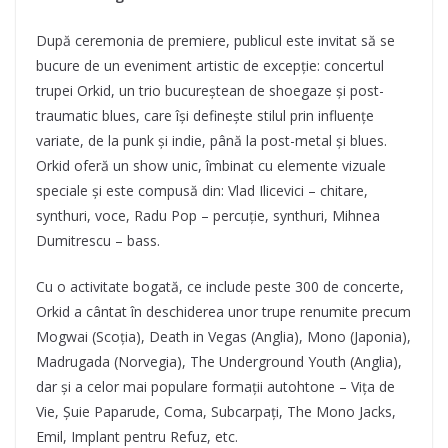
După ceremonia de premiere, publicul este invitat să se
bucure de un eveniment artistic de excepție: concertul
trupei Orkid, un trio bucureștean de shoegaze și post-
traumatic blues, care își definește stilul prin influențe
variate, de la punk și indie, până la post-metal și blues.
Orkid oferă un show unic, îmbinat cu elemente vizuale
speciale și este compusă din: Vlad Ilicevici – chitare,
synthuri, voce, Radu Pop – percuție, synthuri, Mihnea
Dumitrescu – bass.
Cu o activitate bogată, ce include peste 300 de concerte,
Orkid a cântat în deschiderea unor trupe renumite precum
Mogwai (Scoția), Death in Vegas (Anglia), Mono (Japonia),
Madrugada (Norvegia), The Underground Youth (Anglia),
dar și a celor mai populare formații autohtone – Vița de
Vie, Șuie Paparude, Coma, Subcarpați, The Mono Jacks,
Emil, Implant pentru Refuz, etc.