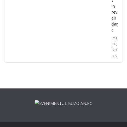
v
în
rev
ali
dar
e
ma
i 6,
20
26