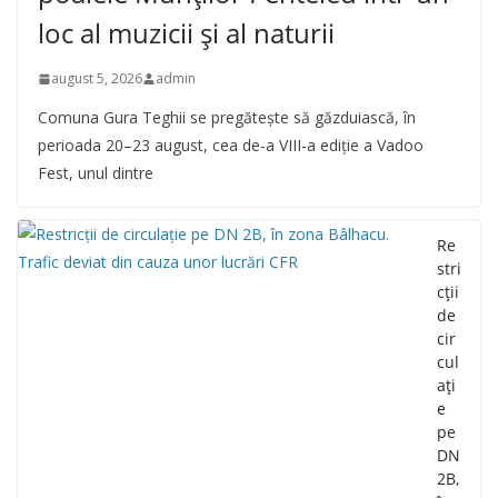
loc al muzicii și al naturii
august 5, 2026
admin
Comuna Gura Teghii se pregătește să găzduiască, în
perioada 20–23 august, cea de-a VIII-a ediție a Vadoo
Fest, unul dintre
Re
stri
cții
de
cir
cul
ați
e
pe
DN
2B,