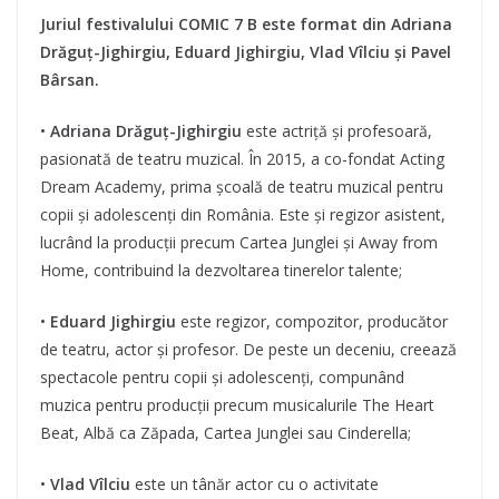
Juriul festivalului COMIC 7 B este format din Adriana
Drăguț-Jighirgiu, Eduard Jighirgiu, Vlad Vîlciu și Pavel
Bârsan.
•
Adriana Drăguț-Jighirgiu
este actriță și profesoară,
pasionată de teatru muzical. În 2015, a co-fondat Acting
Dream Academy, prima școală de teatru muzical pentru
copii și adolescenți din România. Este și regizor asistent,
lucrând la producții precum Cartea Junglei și Away from
Home, contribuind la dezvoltarea tinerelor talente;
•
Eduard Jighirgiu
este regizor, compozitor, producător
de teatru, actor și profesor. De peste un deceniu, creează
spectacole pentru copii și adolescenți, compunând
muzica pentru producții precum musicalurile The Heart
Beat, Albă ca Zăpada, Cartea Junglei sau Cinderella;
•
Vlad Vîlciu
este un tânăr actor cu o activitate