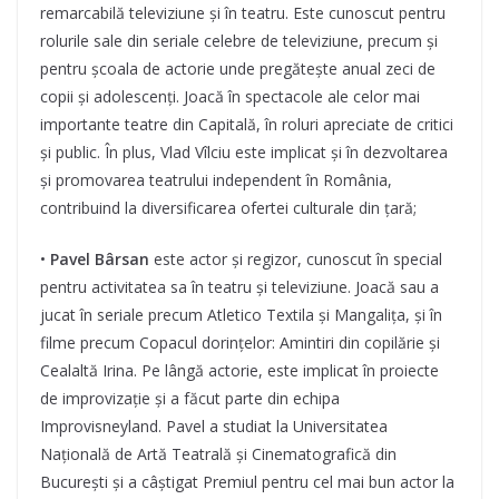
remarcabilă televiziune și în teatru. Este cunoscut pentru
rolurile sale din seriale celebre de televiziune, precum și
pentru școala de actorie unde pregătește anual zeci de
copii și adolescenți. Joacă în spectacole ale celor mai
importante teatre din Capitală, în roluri apreciate de critici
și public. În plus, Vlad Vîlciu este implicat și în dezvoltarea
și promovarea teatrului independent în România,
contribuind la diversificarea ofertei culturale din țară;
•
Pavel Bârsan
este actor și regizor, cunoscut în special
pentru activitatea sa în teatru și televiziune. Joacă sau a
jucat în seriale precum Atletico Textila și Mangalița, și în
filme precum Copacul dorințelor: Amintiri din copilărie și
Cealaltă Irina. Pe lângă actorie, este implicat în proiecte
de improvizație și a făcut parte din echipa
Improvisneyland. Pavel a studiat la Universitatea
Națională de Artă Teatrală și Cinematografică din
București și a câștigat Premiul pentru cel mai bun actor la