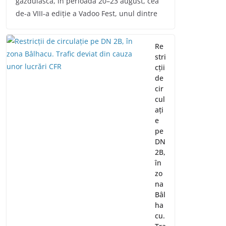
găzduiască, în perioada 20–23 august, cea
de-a VIII-a ediție a Vadoo Fest, unul dintre
Re
stri
cții
de
cir
cul
ați
e
pe
DN
2B,
în
zo
na
Bâl
ha
cu.