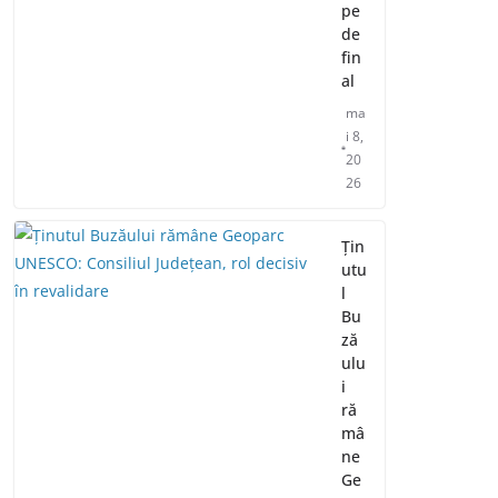
pe
de
fin
al
ma
i 8,
20
26
Țin
utu
l
Bu
ză
ulu
i
ră
mâ
ne
Ge