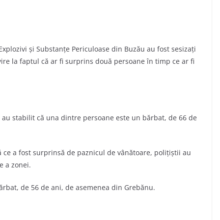
, Explozivi şi Substanţe Periculoase din Buzău au fost sesizaţi
re la faptul că ar fi surprins două persoane în timp ce ar fi
 şi au stabilit că una dintre persoane este un bărbat, de 66 de
 ce a fost surprinsă de paznicul de vânătoare, poliţiştii au
e a zonei.
a bărbat, de 56 de ani, de asemenea din Grebănu.