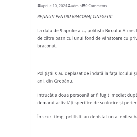
aprilie 10, 2024
admin
0 Comments
REŢINUŢI PENTRU BRACONAJ CINEGETIC
La data de 9 aprilie a.c., poliţiştii Biroului Arme
de către paznicul unui fond de vânătoare cu privi
braconat.
Poliţiştii s-au deplasat de îndată la faţa locului
ani, din Grebănu.
Întrucât a doua persoană ar fi fugit imediat după
demarat activităţi specifice de scotocire şi perier
În scurt timp, poliţiştii au depistat un al doile