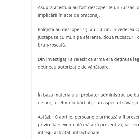
Asupra acestuia au fost descoperite un rucsac, ob
implicării în acte de braconaj.
Poliţiştii au descoperit şi au ridicat, în vederea 
juxtapuse cu muniţia aferentă, două rucsacuri, o
brun-roşcată.
Din investigaţii a reieşit că arma era deţinută l
dețineau autorizație de vânătoare.
În baza materialului probator administrat, pe ba
de ore, a celor doi bărbaţi, sub aspectul săvârşir
Astăzi, 10 aprilie, persoanele urmează a fi prez
privire la o eventuală măsură preventivă, iar cer
întregii activităţi infracţionale.