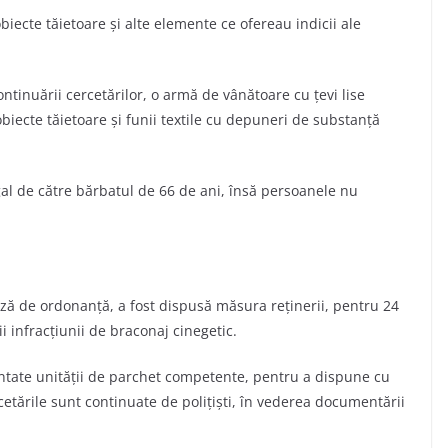
iecte tăietoare şi alte elemente ce ofereau indicii ale
continuării cercetărilor, o armă de vânătoare cu țevi lise
biecte tăietoare şi funii textile cu depuneri de substanţă
egal de către bărbatul de 66 de ani, însă persoanele nu
ză de ordonanţă, a fost dispusă măsura reţinerii, pentru 24
ii infracţiunii de braconaj cinegetic.
entate unității de parchet competente, pentru a dispune cu
cetările sunt continuate de poliţişti, în vederea documentării