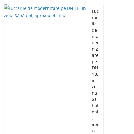
Luc
răr
ile
de
mo
der
niz
are
pe
DN
1B,
în
zo
na
Să
hăt
eni
,
apr
oa