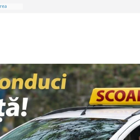
area
oienilor?
tal… în
rtante
cialiștii
ptămâna
a Sân
eo Lungu:
l
i”
Teghii! A
in nou
 într-un