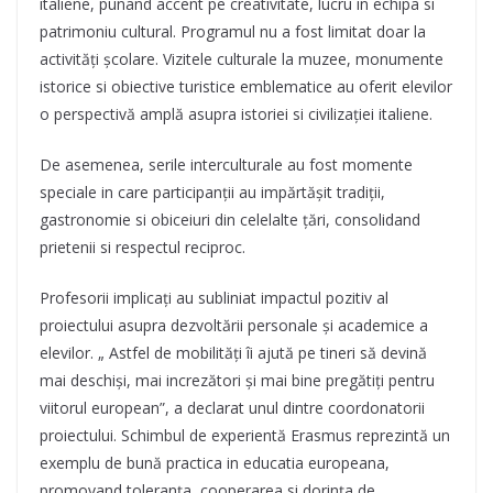
italiene, punand accent pe creativitate, lucru in echipa si
patrimoniu cultural. Programul nu a fost limitat doar la
activități școlare. Vizitele culturale la muzee, monumente
istorice si obiective turistice emblematice au oferit elevilor
o perspectivă amplă asupra istoriei si civilizației italiene.
De asemenea, serile interculturale au fost momente
speciale in care participanții au impărtășit tradiții,
gastronomie si obiceiuri din celelalte țări, consolidand
prietenii si respectul reciproc.
Profesorii implicați au subliniat impactul pozitiv al
proiectului asupra dezvoltării personale și academice a
elevilor. „ Astfel de mobilități îi ajută pe tineri să devină
mai deschiși, mai increzători și mai bine pregătiți pentru
viitorul european”, a declarat unul dintre coordonatorii
proiectului. Schimbul de experientă Erasmus reprezintă un
exemplu de bună practica in educatia europeana,
promovand toleranța, cooperarea si dorința de