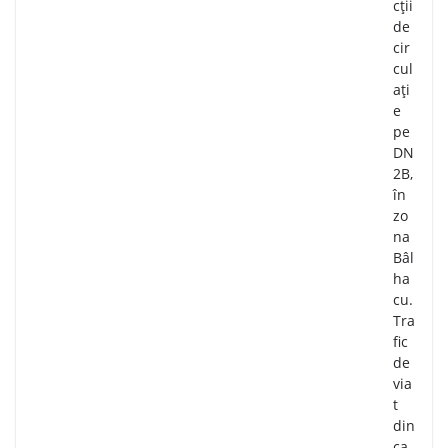
cții
de
cir
cul
ați
e
pe
DN
2B,
în
zo
na
Bâl
ha
cu.
Tra
fic
de
via
t
din
ca