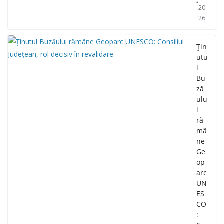
20
26
Țin
utu
l
Bu
ză
ulu
i
ră
mâ
ne
Ge
op
arc
UN
ES
CO
: