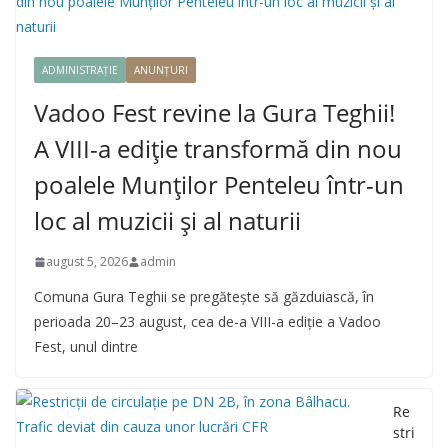
ADMINISTRAȚIE
ANUNȚURI
Vadoo Fest revine la Gura Teghii!
A VIII-a ediție transformă din nou
poalele Munților Penteleu într-un
loc al muzicii și al naturii
august 5, 2026
admin
Comuna Gura Teghii se pregătește să găzduiască, în
perioada 20–23 august, cea de-a VIII-a ediție a Vadoo
Fest, unul dintre
Re
stri