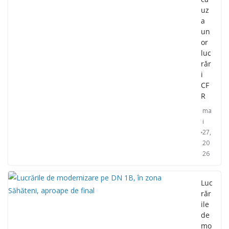
uz
a
un
or
luc
răr
i
CF
R
ma
i
27,
20
26
Luc
răr
ile
de
mo