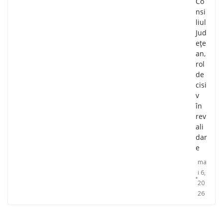
Co
nsi
liul
Jud
ețe
an,
rol
de
cisi
v
în
rev
ali
dar
e
ma
i 6,
20
26