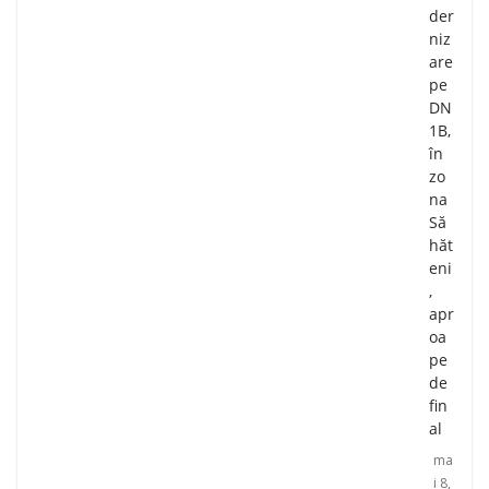
der
niz
are
pe
DN
1B,
în
zo
na
Să
hăt
eni
,
apr
oa
pe
de
fin
al
ma
i 8,