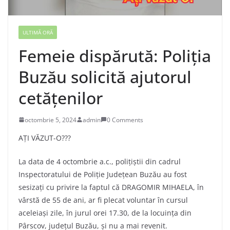
ULTIMĂ ORĂ
Femeie dispărută: Poliția
Buzău solicită ajutorul
cetățenilor
octombrie 5, 2024
admin
0 Comments
AȚI VĂZUT-O???
La data de 4 octombrie a.c., polițiștii din cadrul
Inspectoratului de Poliţie Judeţean Buzău au fost
sesizați cu privire la faptul că DRAGOMIR MIHAELA, în
vârstă de 55 de ani, ar fi plecat voluntar în cursul
aceleiași zile, în jurul orei 17.30, de la locuinţa din
Pârscov, judeţul Buzău, și nu a mai revenit.