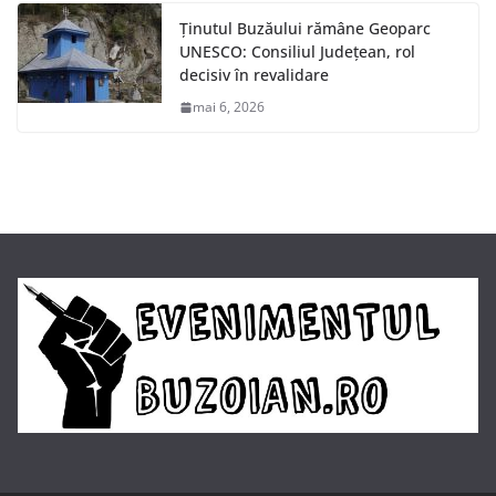
Ținutul Buzăului rămâne Geoparc
UNESCO: Consiliul Județean, rol
decisiv în revalidare
mai 6, 2026