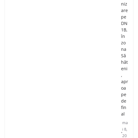
niz
are
pe
DN
1B,
în
zo
na
Să
hăt
eni
,
apr
oa
pe
de
fin
al
ma
i 8,
20