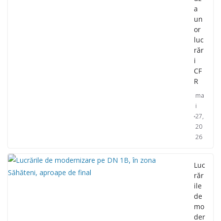
a
un
or
luc
răr
i
CF
R
ma
i
27,
20
26
Luc
răr
ile
de
mo
der