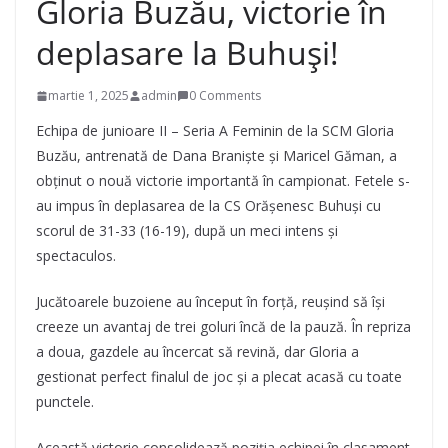
Gloria Buzău, victorie în
deplasare la Buhuși!
martie 1, 2025
admin
0 Comments
Echipa de junioare II – Seria A Feminin de la SCM Gloria
Buzău, antrenată de Dana Braniște și Maricel Găman, a
obținut o nouă victorie importantă în campionat. Fetele s-
au impus în deplasarea de la CS Orășenesc Buhuși cu
scorul de 31-33 (16-19), după un meci intens și
spectaculos.
Jucătoarele buzoiene au început în forță, reușind să își
creeze un avantaj de trei goluri încă de la pauză. În repriza
a doua, gazdele au încercat să revină, dar Gloria a
gestionat perfect finalul de joc și a plecat acasă cu toate
punctele.
Această victorie consolidează poziția echipei în clasament