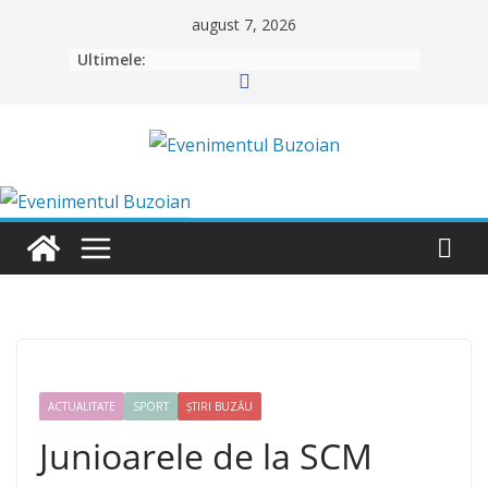
Skip
august 7, 2026
to
Ultimele:
content
ACTUALITATE
SPORT
ȘTIRI BUZĂU
Junioarele de la SCM