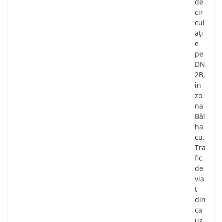
de
cir
cul
ați
e
pe
DN
2B,
în
zo
na
Bâl
ha
cu.
Tra
fic
de
via
t
din
ca
uz