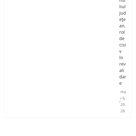
nsi
liul
Jud
ețe
an,
rol
de
cisi
v
în
rev
ali
dar
e
ma
i 6,
20
26