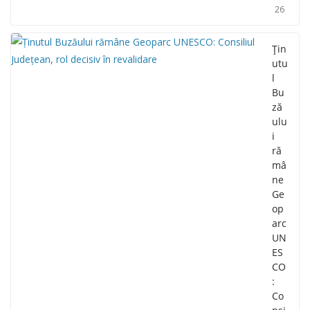
26
Țin
utu
l
Bu
ză
ulu
i
ră
mâ
ne
Ge
op
arc
UN
ES
CO
:
Co