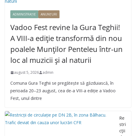
ADMINISTRAȚIE
ANUNȚURI
Vadoo Fest revine la Gura Teghii!
A VIII-a ediție transformă din nou
poalele Munților Penteleu într-un
loc al muzicii și al naturii
august 5, 2026
admin
Comuna Gura Teghii se pregătește să găzduiască, în
perioada 20–23 august, cea de-a VIII-a ediție a Vadoo
Fest, unul dintre
Re
stri
cții