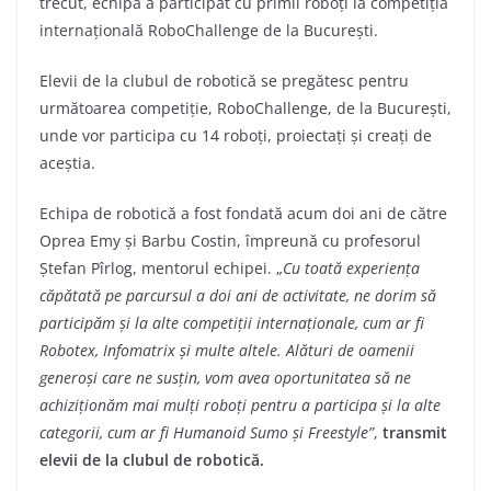
trecut, echipa a participat cu primii roboți la competiția
internațională RoboChallenge de la București.
Elevii de la clubul de robotică se pregătesc pentru
următoarea competiție, RoboChallenge, de la București,
unde vor participa cu 14 roboți, proiectați și creați de
aceștia.
Echipa de robotică a fost fondată acum doi ani de către
Oprea Emy și Barbu Costin, împreună cu profesorul
Ștefan Pîrlog, mentorul echipei. „
Cu toată experiența
căpătată pe parcursul a doi ani de activitate, ne dorim să
participăm și la alte competiții internaționale, cum ar fi
Robotex, Infomatrix și multe altele. Alături de oamenii
generoși care ne susțin, vom avea oportunitatea să ne
achiziționăm mai mulți roboți pentru a participa și la alte
categorii, cum ar fi Humanoid Sumo și Freestyle”
,
transmit
elevii de la clubul de robotică.