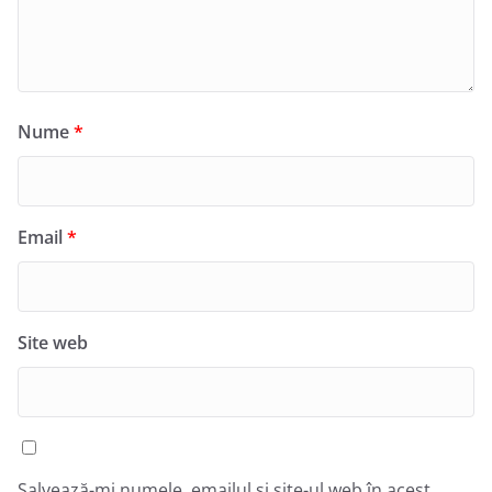
Nume
*
Email
*
Site web
Salvează-mi numele, emailul și site-ul web în acest