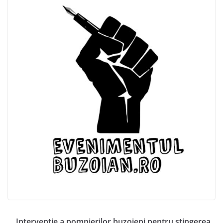
Intervenție a pompierilor buzoieni pentru stingerea