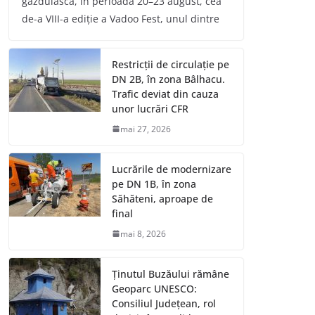
găzduiască, în perioada 20–23 august, cea
de-a VIII-a ediție a Vadoo Fest, unul dintre
Restricții de circulație pe
DN 2B, în zona Bâlhacu.
Trafic deviat din cauza
unor lucrări CFR
mai 27, 2026
Lucrările de modernizare
pe DN 1B, în zona
Săhăteni, aproape de
final
mai 8, 2026
Ținutul Buzăului rămâne
Geoparc UNESCO:
Consiliul Județean, rol