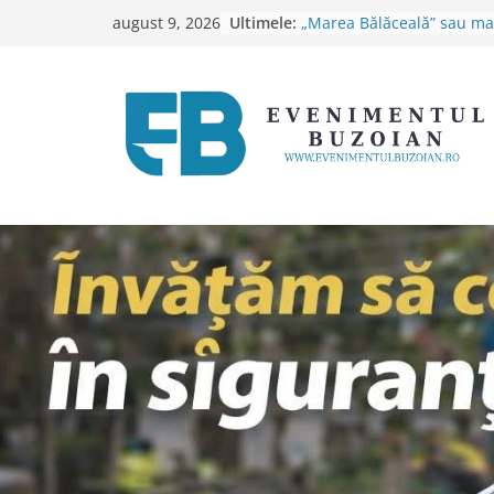
Vadoo Fest revine la Gura 
Skip
Ultimele:
august 9, 2026
VIII-a ediție transformă d
to
poalele Munților Penteleu
loc al muzicii și al naturii
content
„Marea Bălăceală” sau m
bătaie de joc pe banii buz
Carmen Orban: „După spi
plen”. Două proiecte impo
votate în Senat
Alăptarea, susținută de spe
Maternității Buzău în Să
Mondială a Alimentației l
România, în fața unui risc
energetic. Deputatul Rom
„Nu putem pune în perico
siguranța energetică a țări