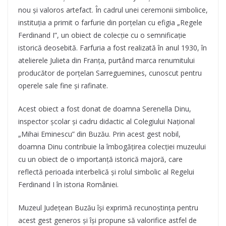
nou și valoros artefact. În cadrul unei ceremonii simbolice,
instituția a primit o farfurie din porțelan cu efigia „Regele
Ferdinand I”, un obiect de colecție cu o semnificație
istorică deosebită. Farfuria a fost realizată în anul 1930, în
atelierele Julieta din Franța, purtând marca renumitului
producător de porțelan Sarreguemines, cunoscut pentru
operele sale fine și rafinate.
Acest obiect a fost donat de doamna Serenella Dinu,
inspector școlar și cadru didactic al Colegiului Național
„Mihai Eminescu” din Buzău. Prin acest gest nobil,
doamna Dinu contribuie la îmbogățirea colecției muzeului
cu un obiect de o importanță istorică majoră, care
reflectă perioada interbelică și rolul simbolic al Regelui
Ferdinand I în istoria României.
Muzeul Județean Buzău își exprimă recunoștința pentru
acest gest generos și își propune să valorifice astfel de