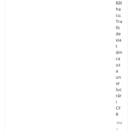
Bâl
ha
cu.
Tra
fic
de
via
t
din
ca
uz
a
un
or
luc
răr
i
CF
R
ma
i