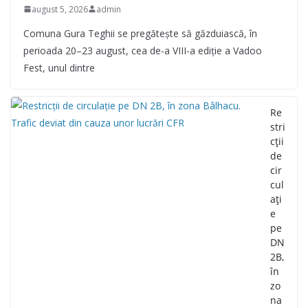
august 5, 2026
admin
Comuna Gura Teghii se pregătește să găzduiască, în
perioada 20–23 august, cea de-a VIII-a ediție a Vadoo
Fest, unul dintre
Re
stri
cții
de
cir
cul
ați
e
pe
DN
2B,
în
zo
na