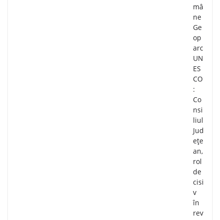
mâ
ne
Ge
op
arc
UN
ES
CO
:
Co
nsi
liul
Jud
ețe
an,
rol
de
cisi
v
în
rev