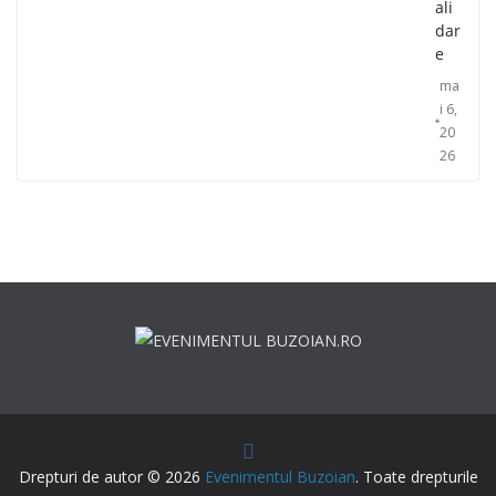
ali
dar
e
ma
i 6,
20
26
Drepturi de autor © 2026
Evenimentul Buzoian
. Toate drepturile