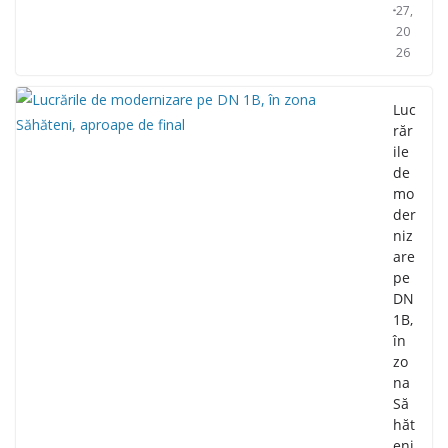
27,
20
26
Luc
răr
ile
de
mo
der
niz
are
pe
DN
1B,
în
zo
na
Să
hăt
eni