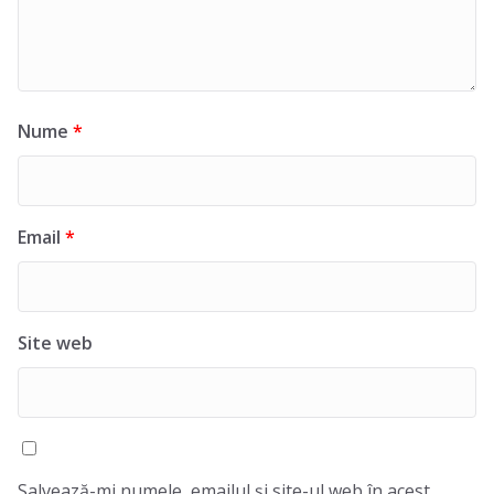
Nume
*
Email
*
Site web
Salvează-mi numele, emailul și site-ul web în acest