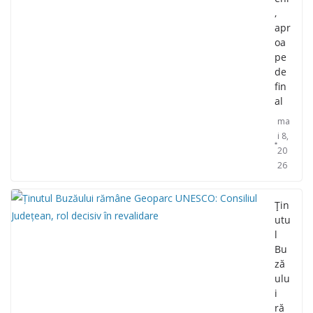
,
apr
oa
pe
de
fin
al
ma
i 8,
20
26
Țin
utu
l
Bu
ză
ulu
i
ră