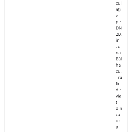
cul
ați
e
pe
DN
2B,
în
zo
na
Bâl
ha
cu.
Tra
fic
de
via
t
din
ca
uz
a