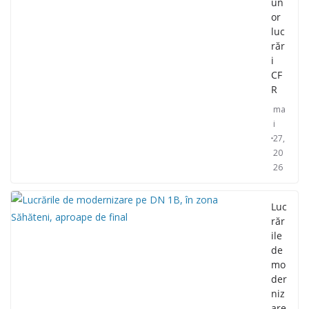
un
or
luc
răr
i
CF
R
ma
i
27,
20
26
Luc
răr
ile
de
mo
der
niz
are