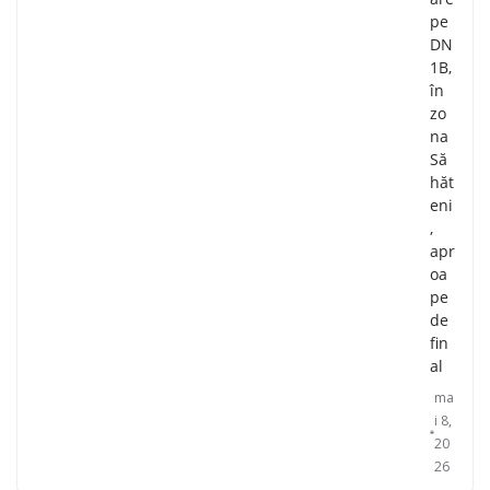
pe
DN
1B,
în
zo
na
Să
hăt
eni
,
apr
oa
pe
de
fin
al
ma
i 8,
20
26