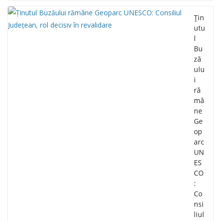
Țin
utu
l
Bu
ză
ulu
i
ră
mâ
ne
Ge
op
arc
UN
ES
CO
:
Co
nsi
liul