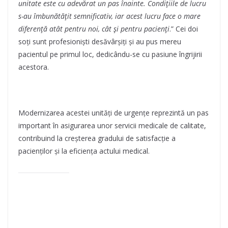
unitate este cu adevărat un pas înainte. Condițiile de lucru
s-au îmbunătățit semnificativ, iar acest lucru face o mare
diferență atât pentru noi, cât și pentru pacienți
.” Cei doi
soți sunt profesioniști desăvârșiți și au pus mereu
pacientul pe primul loc, dedicându-se cu pasiune îngrijirii
acestora.
Modernizarea acestei unități de urgențe reprezintă un pas
important în asigurarea unor servicii medicale de calitate,
contribuind la creșterea gradului de satisfacție a
pacienților și la eficiența actului medical.