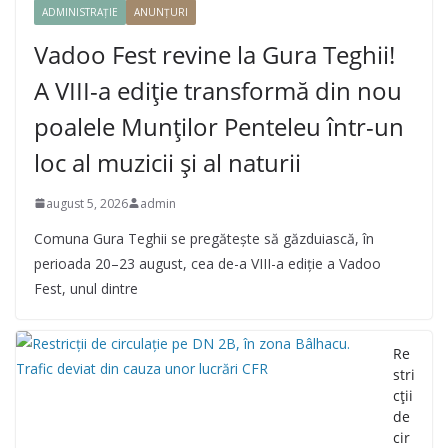
ADMINISTRAȚIE
ANUNȚURI
Vadoo Fest revine la Gura Teghii!
A VIII-a ediție transformă din nou
poalele Munților Penteleu într-un
loc al muzicii și al naturii
august 5, 2026
admin
Comuna Gura Teghii se pregătește să găzduiască, în
perioada 20–23 august, cea de-a VIII-a ediție a Vadoo
Fest, unul dintre
Re
stri
cții
de
cir