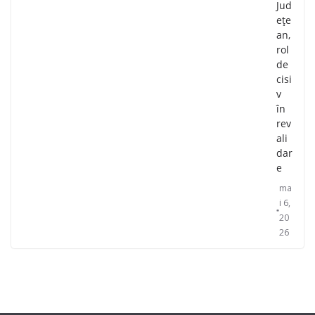
Jud
ețe
an,
rol
de
cisi
v
în
rev
ali
dar
e
ma
i 6,
20
26