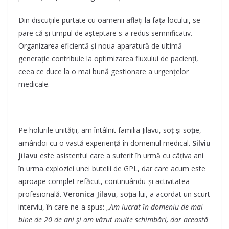
Din discuțiile purtate cu oamenii aflați la fața locului, se
pare că și timpul de așteptare s-a redus semnificativ.
Organizarea eficientă și noua aparatură de ultimă
generație contribuie la optimizarea fluxului de pacienți,
ceea ce duce la o mai bună gestionare a urgențelor
medicale.
Pe holurile unității, am întâlnit familia Jilavu, soț și soție,
amândoi cu o vastă experiență în domeniul medical.
Silviu
Jilavu
este asistentul care a suferit în urmă cu câțiva ani
în urma exploziei unei butelii de GPL, dar care acum este
aproape complet refăcut, continuându-și activitatea
profesională.
Veronica Jilavu
, soția lui, a acordat un scurt
interviu, în care ne-a spus: „
Am lucrat în domeniu de mai
bine de 20 de ani și am văzut multe schimbări, dar această