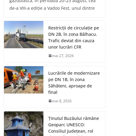
găzduiască, în perioada 20–23 august, cea
de-a VIII-a ediție a Vadoo Fest, unul dintre
Restricții de circulație pe
DN 2B, în zona Bâlhacu.
Trafic deviat din cauza
unor lucrări CFR
mai 27, 2026
Lucrările de modernizare
pe DN 1B, în zona
Săhăteni, aproape de
final
mai 8, 2026
Ținutul Buzăului rămâne
Geoparc UNESCO:
Consiliul Județean, rol