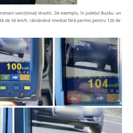
tezomani sancționați drastic. De exemplu, în județul Buzău, un
imită de 50 km/h, rămânând imediat fără permis pentru 120 de