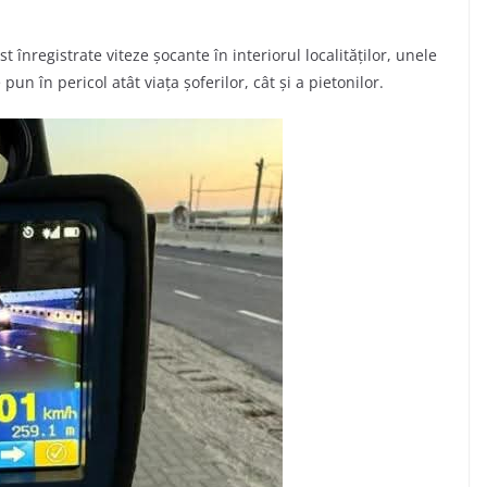
 înregistrate viteze șocante în interiorul localităților, unele
un în pericol atât viața șoferilor, cât și a pietonilor.