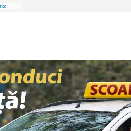
area
oienilor?
tal… în
rtante
cialiștii
ptămâna
a Sân
eo Lungu:
l
i”
Teghii! A
in nou
 într-un