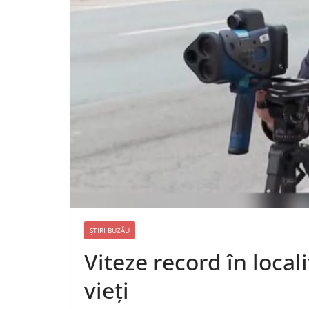
ȘTIRI BUZĂU
Viteze record în local
vieți