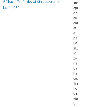
stri
cții
de
cir
cul
ați
e
pe
DN
2B,
în
zo
na
Bâl
ha
cu.
Tra
fic
de
via
t