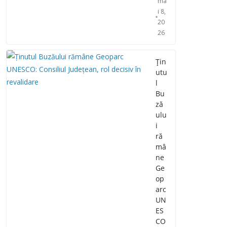
ma
i 8,
20
26
Țin
utu
l
Bu
ză
ulu
i
ră
mâ
ne
Ge
op
arc
UN
ES
CO