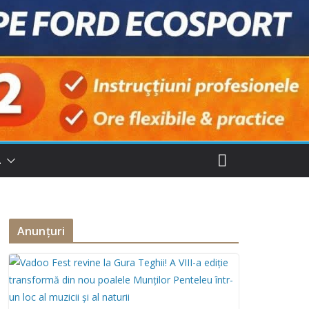
Ă
Anunțuri