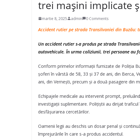
trei mașini implicate ș
martie 8, 2025
admin
0 Comments
Accident rutier pe strada Transilvaniei din Buzău: t
Un accident rutier s-a produs pe strada Transilvanie
autovehicule. În urma coliziunii, trei persoane au fo
Conform primelor informații furnizate de Poliția B
șoferi în vârstă de 58, 33 și 37 de ani, din Berca, 
ani, din Vernești, precum și a două pasagere din ma
Echipajele medicale au intervenit prompt, preluând 
investigații suplimentare. Polițiștii au dirijat trafi
desfășurarea cercetărilor.
Oamenii legii au deschis un dosar penal și continuă 
împrejurările în care s-a produs accidentul.