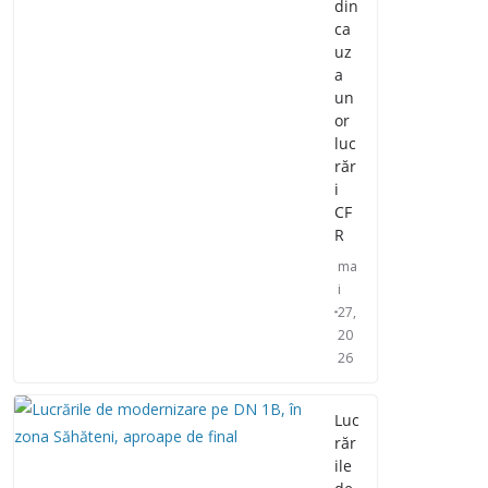
din
ca
uz
a
un
or
luc
răr
i
CF
R
ma
i
27,
20
26
Luc
răr
ile