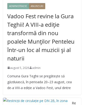
ADMINISTRAȚIE
ANUNȚURI
Vadoo Fest revine la Gura
Teghii! A VIII-a ediție
transformă din nou
poalele Munților Penteleu
într-un loc al muzicii și al
naturii
august 5, 2026
admin
Comuna Gura Teghii se pregătește să
găzduiască, în perioada 20–23 august, cea
de-a VIII-a ediție a Vadoo Fest, unul dintre
Re