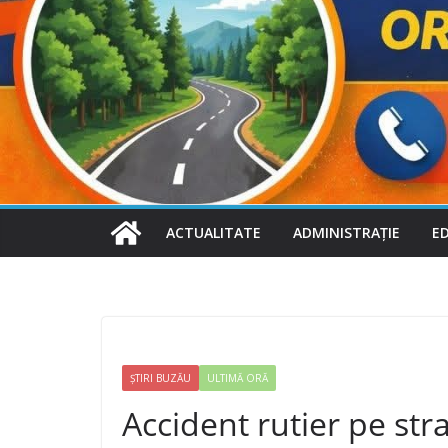
ACTUALITATE
ADMINISTRAȚIE
E
ȘTIRI BUZĂU
ULTIMĂ ORĂ
Accident rutier pe str