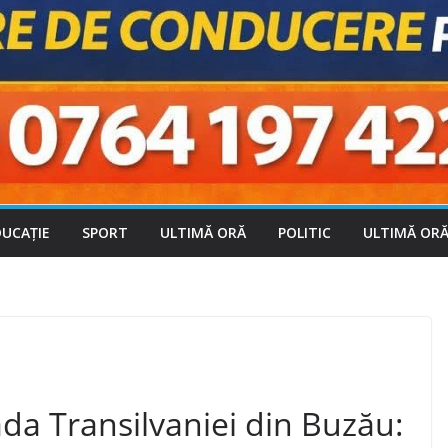
DUCAȚIE
SPORT
ULTIMĂ ORĂ
POLITIC
ULTIMĂ OR
ada Transilvaniei din Buzău: