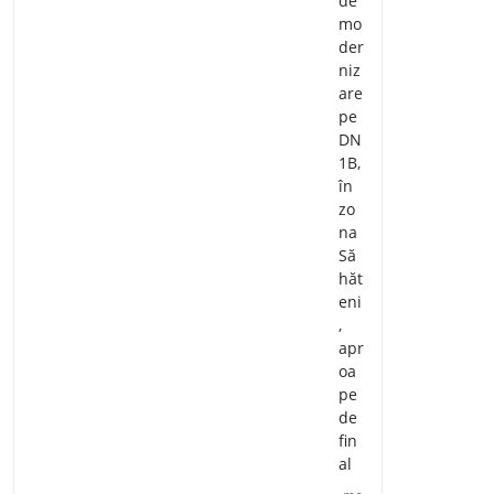
de
mo
der
niz
are
pe
DN
1B,
în
zo
na
Să
hăt
eni
,
apr
oa
pe
de
fin
al