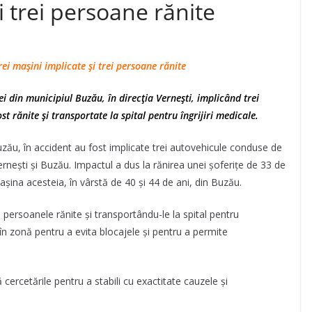
i trei persoane rănite
rei mașini implicate și trei persoane rănite
i din municipiul Buzău, în direcția Vernești, implicând trei
st rănite și transportate la spital pentru îngrijiri medicale.
uzău, în accident au fost implicate trei autovehicule conduse de
Vernești și Buzău. Impactul a dus la rănirea unei șoferițe de 33 de
șina acesteia, în vârstă de 40 și 44 de ani, din Buzău.
persoanele rănite și transportându-le la spital pentru
cul în zonă pentru a evita blocajele și pentru a permite
cercetările pentru a stabili cu exactitate cauzele și