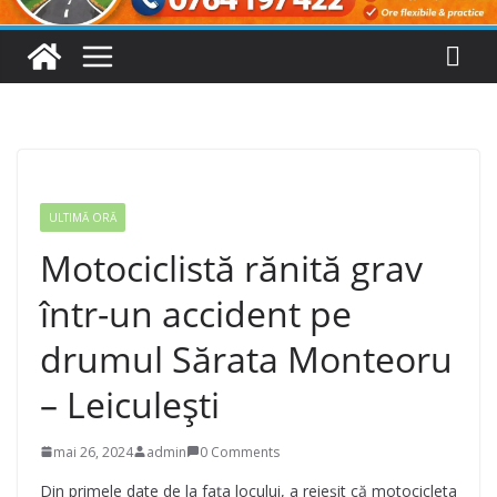
ULTIMĂ ORĂ
Motociclistă rănită grav
într-un accident pe
drumul Sărata Monteoru
– Leiculești
mai 26, 2024
admin
0 Comments
Din primele date de la fața locului, a reieșit că motocicleta