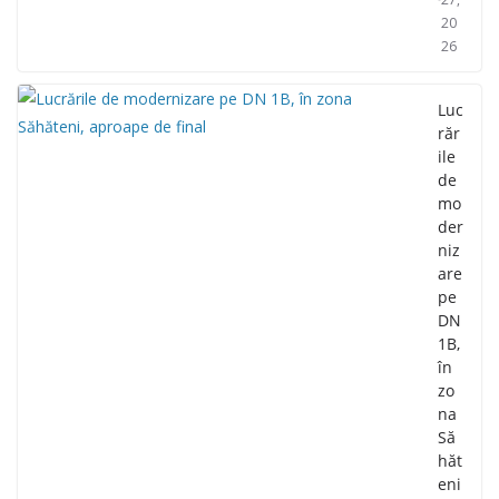
20
26
Luc
răr
ile
de
mo
der
niz
are
pe
DN
1B,
în
zo
na
Să
hăt
eni