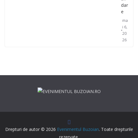
dar
e
ma
i 6,
20
26
Drepturi de autor © 2026
Evenimentul Buzoian
. Toate drepturile
rezervate.