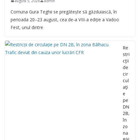
august 5, 2026
admin
Comuna Gura Teghii se pregătește să găzduiască, în
perioada 20–23 august, cea de-a VIII-a ediție a Vadoo
Fest, unul dintre
Re
stri
cții
de
cir
cul
ați
e
pe
DN
2B,
în
zo
na
Bâl