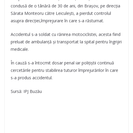
condusă de o tânără de 30 de ani, din Brașov, pe direcția
Sărata Monteoru către Leiculești, a pierdut controlul
asupra direcției,împrejurare în care s-a răsturnat.
Accidentul s-a soldat cu rănirea motociclistei, acesta fiind
preluat de ambulanță și transportat la spital pentru îngrijiri
medicale.
În cauză s-a întocmit dosar penal iar polițiștii continuă
cercetările pentru stabilirea tuturor împrejurărilor în care
s-a produs accidentul.
Sursă: IPJ Buzău