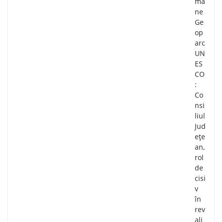
mâ
ne
Ge
op
arc
UN
ES
CO
:
Co
nsi
liul
Jud
ețe
an,
rol
de
cisi
v
în
rev
ali