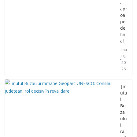
,
apr
oa
pe
de
fin
al
ma
i 8,
20
26
Țin
utu
l
Bu
ză
ulu
i
ră