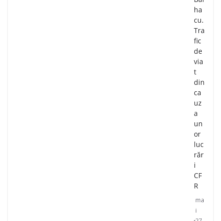
ha
cu.
Tra
fic
de
via
t
din
ca
uz
a
un
or
luc
răr
i
CF
R
ma
i
27,