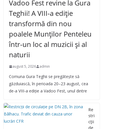
Vadoo Fest revine la Gura
Teghii! A VIII-a ediție
transformă din nou
poalele Munților Penteleu
într-un loc al muzicii și al
naturii
august 5, 2026
admin
Comuna Gura Teghii se pregătește să
găzduiască, în perioada 20–23 august, cea
de-a VIII-a ediție a Vadoo Fest, unul dintre
Re
stri
cții
de