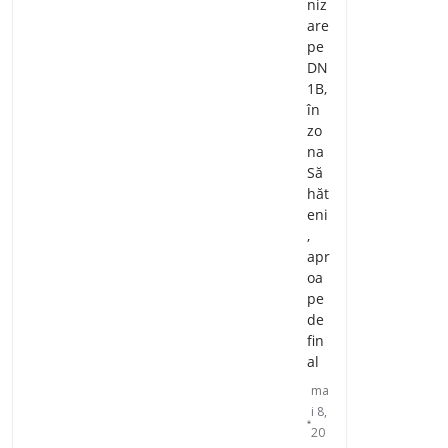
niz
are
pe
DN
1B,
în
zo
na
Să
hăt
eni
,
apr
oa
pe
de
fin
al
ma
i 8,
20