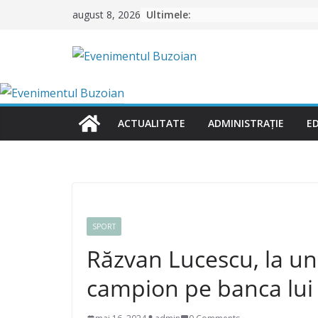
Skip
Ultimele:
august 8, 2026
to
content
ACTUALITATE
ADMINISTRAȚIE
E
SPORT
Răzvan Lucescu, la un 
campion pe banca lui