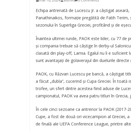
mai 16, 2024
admin
0 Comments
Echipa antrenată de Lucescu Jr. a câștigat aseară, s
Panathinaikos, formație pregătită de Fatih Terim, și
sezonului în Superliga Greciei, profitând și de eșec
Înaintea ultimei runde, PAOK este lider, cu 77 de
și compania trebuie să câștige în derby-ul Salonicul
clasată din play-off, Larnia. Egalul nu îi e suficien
sunt avantajați de golaverajul din duelurile directe (
PAOK, cu Răzvan Lucescu pe bancă, a câștigat titlu
a făcut „dubla”, cucerind și Cupa Greciei. În toată
trofee, un sfert dintre acestea fiind aduse de Luce
campionatul, PAOK va avea patru titluri în Grecia,
În cele cinci sezoane ca antrenor la PAOK (2017-2
Cupe, a fost de două ori vicecampion al Greciei, a 
de finală ale UEFA Conference League, printre alte