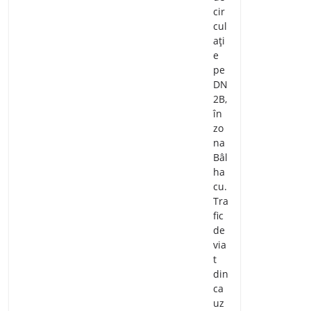
cir
cul
ați
e
pe
DN
2B,
în
zo
na
Bâl
ha
cu.
Tra
fic
de
via
t
din
ca
uz