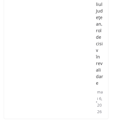
liul
Jud
ețe
an,
rol
de
cisi
v
în
rev
ali
dar
e
ma
i 6,
20
26