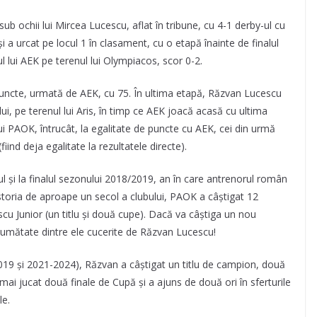
ub ochii lui Mircea Lucescu, aflat în tribune, cu 4-1 derby-ul cu
 a urcat pe locul 1 în clasament, cu o etapă înainte de finalul
ul lui AEK pe terenul lui Olympiacos, scor 0-2.
 puncte, urmată de AEK, cu 75. În ultima etapă, Răzvan Lucescu
ui, pe terenul lui Aris, în timp ce AEK joacă acasă cu ultima
t lui PAOK, întrucât, la egalitate de puncte cu AEK, cei din urmă
fiind deja egalitate la rezultatele directe).
l și la finalul sezonului 2018/2019, an în care antrenorul român
 istoria de aproape un secol a clubului, PAOK a câștigat 12
scu Junior (un titlu și două cupe). Dacă va câștiga un nou
 jumătate dintre ele cucerite de Răzvan Lucescu!
019 și 2021-2024), Răzvan a câștigat un titlu de campion, două
mai jucat două finale de Cupă și a ajuns de două ori în sferturile
le.