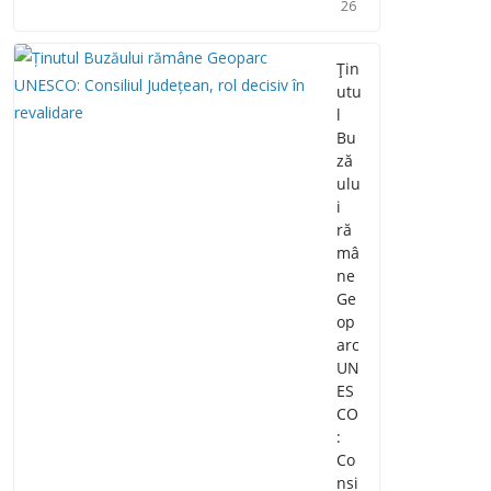
26
Țin
utu
l
Bu
ză
ulu
i
ră
mâ
ne
Ge
op
arc
UN
ES
CO
:
Co
nsi