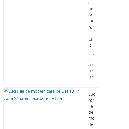
a
un
or
luc
răr
i
CF
R
ma
i
27,
20
26
Luc
răr
ile
de
mo
der