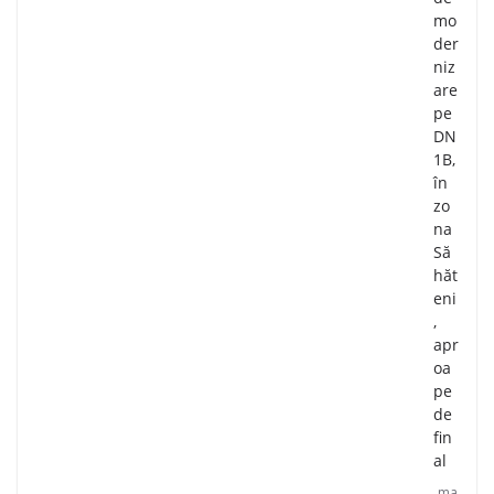
mo
der
niz
are
pe
DN
1B,
în
zo
na
Să
hăt
eni
,
apr
oa
pe
de
fin
al
ma