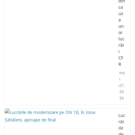
din
ca
uz
a
un
or
luc
răr
i
CF
R
ma
i
27,
20
26
Luc
răr
ile
de