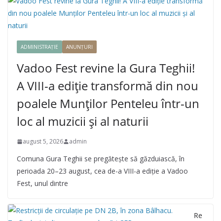
ADMINISTRAȚIE
ANUNȚURI
Vadoo Fest revine la Gura Teghii!
A VIII-a ediție transformă din nou
poalele Munților Penteleu într-un
loc al muzicii și al naturii
august 5, 2026
admin
Comuna Gura Teghii se pregătește să găzduiască, în
perioada 20–23 august, cea de-a VIII-a ediție a Vadoo
Fest, unul dintre
Re