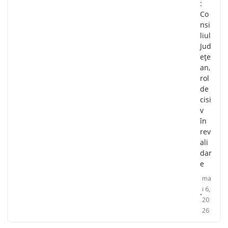
:
Co
nsi
liul
Jud
ețe
an,
rol
de
cisi
v
în
rev
ali
dar
e
ma
i 6,
20
26