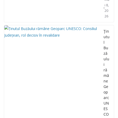
i 8,
20
26
Țin
utu
l
Bu
ză
ulu
i
ră
mâ
ne
Ge
op
arc
UN
ES
CO