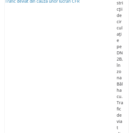
stri
cții
de
cir
cul
ați
e
pe
DN
2B,
în
zo
na
Bâl
ha
cu.
Tra
fic
de
via
t